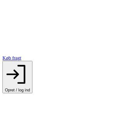
Køb fragt
Opret / log ind