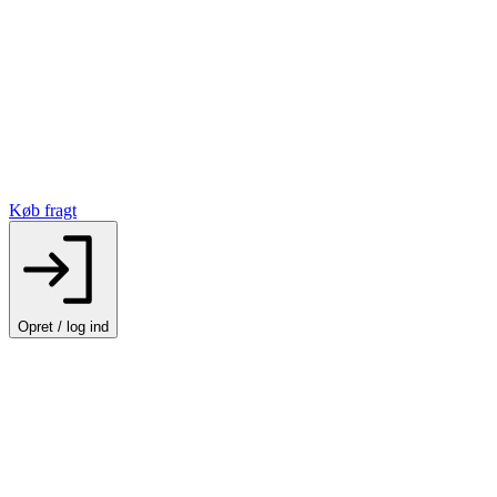
Køb fragt
Opret / log ind