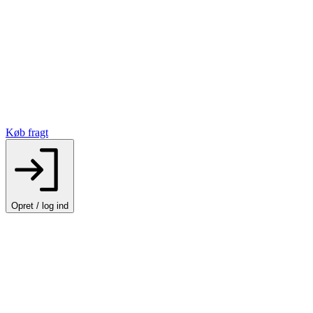
Køb fragt
Opret / log ind