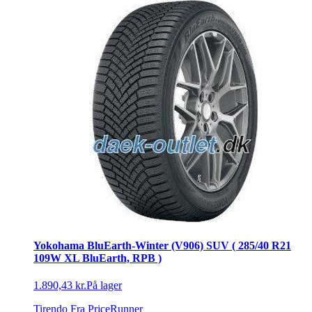
Yokohama BluEarth-Winter (V906) SUV ( 285/40 R21
109W XL BluEarth, RPB )
1.890,43 kr.
På lager
Tirendo
Fra PriceRunner