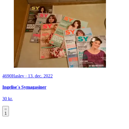
4690
Haslev
·
13. dec. 2022
Ingelise´s Symagasiner
30 kr.
1