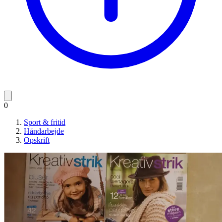
0
Sport & fritid
Håndarbejde
Opskrift