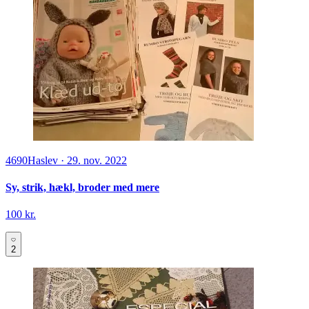
4690
Haslev
·
29. nov. 2022
Sy, strik, hækl, broder med mere
100 kr.
2