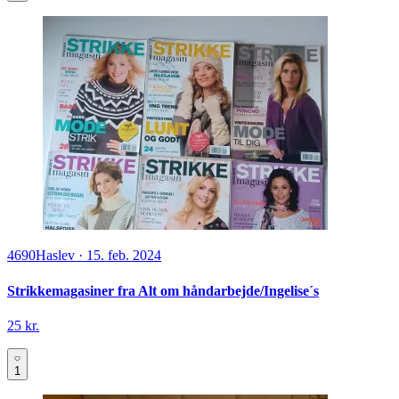
4690
Haslev
·
15. feb. 2024
Strikkemagasiner fra Alt om håndarbejde/Ingelise´s
25 kr.
1