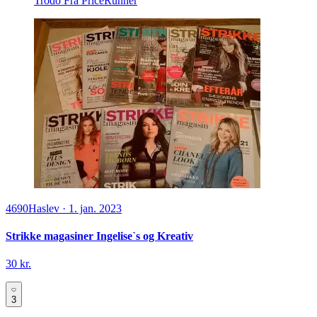
Trodo
Fra PriceRunner
4690
Haslev
·
1. jan. 2023
Strikke magasiner Ingelise`s og Kreativ
30 kr.
3