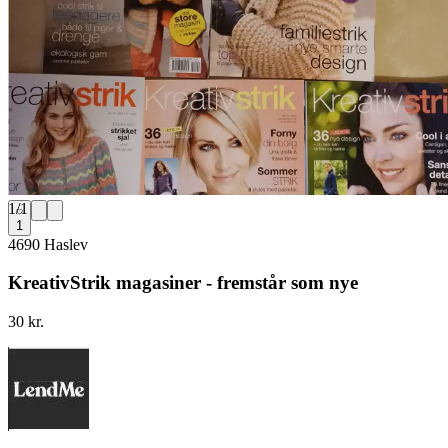
1
/
1
1
4690 Haslev
KreativStrik magasiner - fremstår som nye
30 kr.