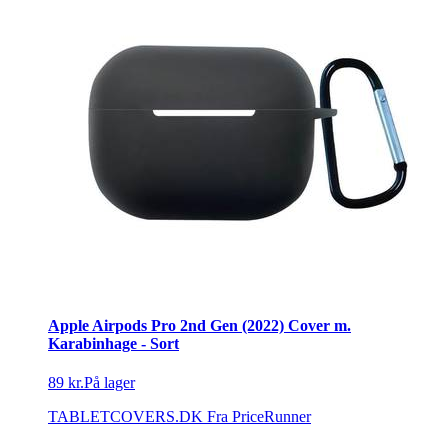
Apple Airpods Pro 2nd Gen (2022) Cover m.
Karabinhage - Sort
89 kr.
På lager
TABLETCOVERS.DK
Fra PriceRunner