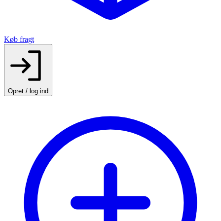
Køb fragt
Opret / log ind