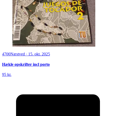
4700
Næstved
·
15. okt. 2025
Hækle opskrifter incl porto
95 kr.