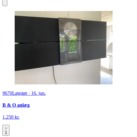
9670
Løgstør
·
16. jun.
B & O anlæg
1.250 kr.
1