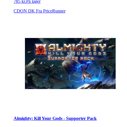
785 kr.
På lager
CDON DK
Fra PriceRunner
Almighty: Kill Your Gods - Supporter Pack