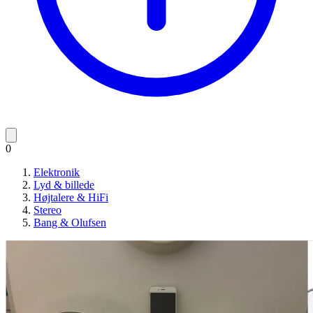
0
Elektronik
Lyd & billede
Højtalere & HiFi
Stereo
Bang & Olufsen