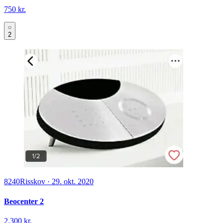
750 kr.
2
8240
Risskov
·
29. okt. 2020
Beocenter 2
2.300 kr.