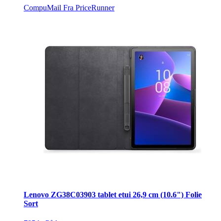
CompuMail
Fra PriceRunner
Lenovo ZG38C03903 tablet etui 26,9 cm (10.6") Folie
Sort