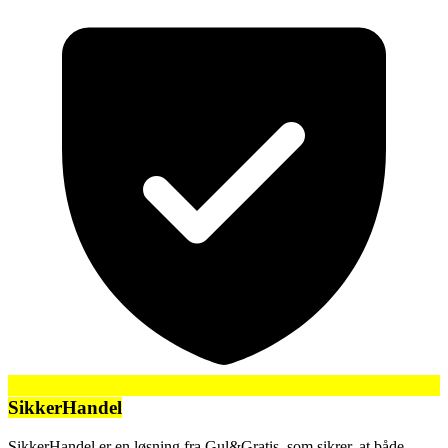
SikkerHandel
SikkerHandel er en løsning fra Gul&Gratis, som sikrer, at både