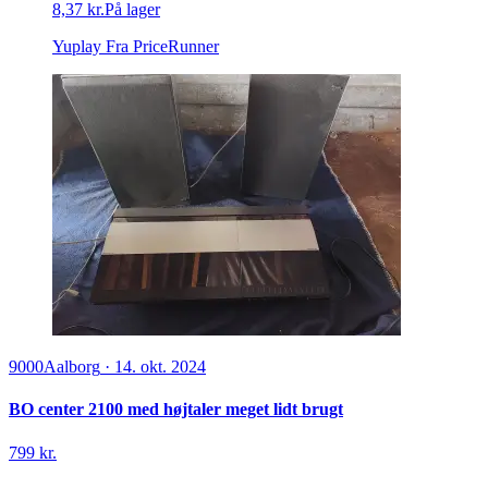
8,37 kr.
På lager
Yuplay
Fra PriceRunner
9000
Aalborg
·
14. okt. 2024
BO center 2100 med højtaler meget lidt brugt
799 kr.