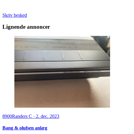
Skriv besked
Lignende annoncer
8900
Randers C
·
2. dec. 2023
Bang & olufsen anlæg