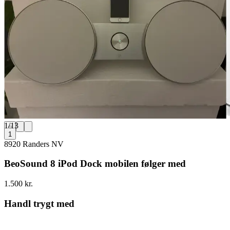
1
/
13
1
8920 Randers NV
BeoSound 8 iPod Dock mobilen følger med
1.500 kr.
Handl trygt med