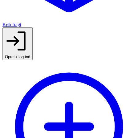
Køb fragt
Opret / log ind