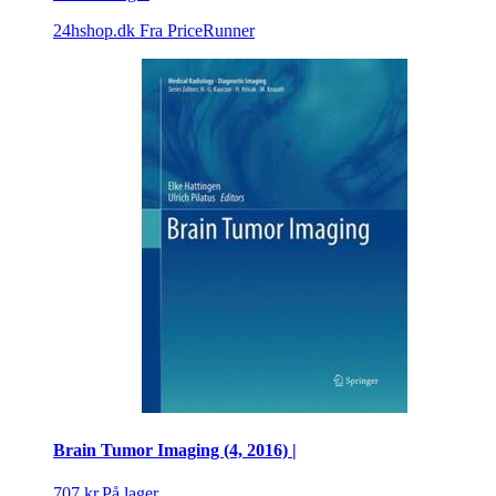
24hshop.dk
Fra PriceRunner
Brain Tumor Imaging (4, 2016) |
707 kr.
På lager