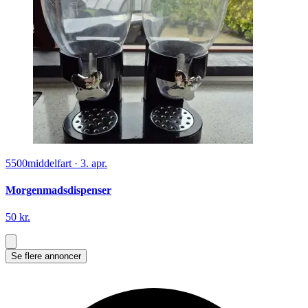
5500
middelfart
·
3. apr.
Morgenmadsdispenser
50 kr.
Se flere annoncer