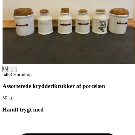
1
/
2
5463 Harndrup
Assorterede krydderikrukker af porcelæn
50 kr.
Handl trygt med