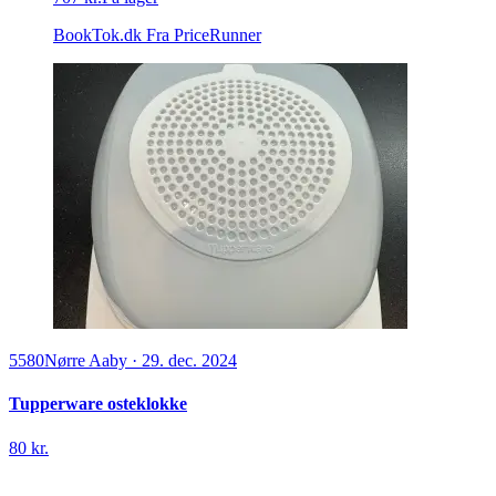
BookTok.dk
Fra PriceRunner
5580
Nørre Aaby
·
29. dec. 2024
Tupperware osteklokke
80 kr.