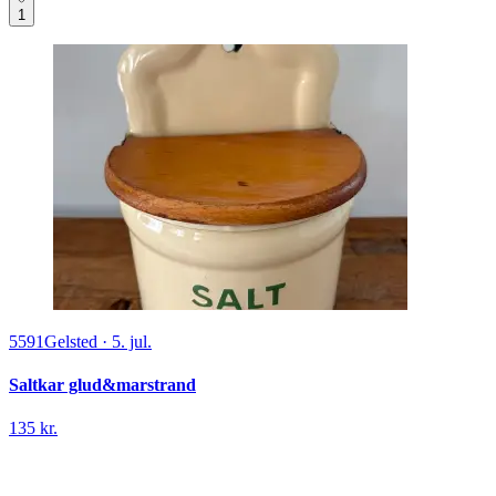
1
5591
Gelsted
·
5. jul.
Saltkar glud&marstrand
135 kr.