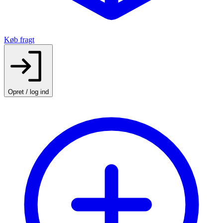
Køb fragt
Opret / log ind