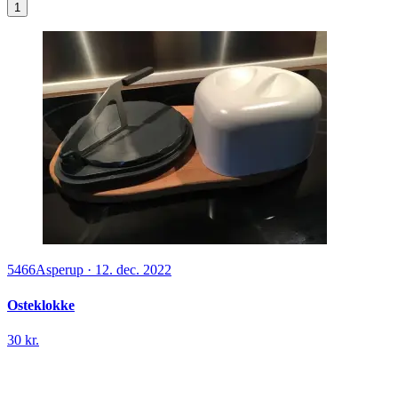
1
5466
Asperup
·
12. dec. 2022
Osteklokke
30 kr.