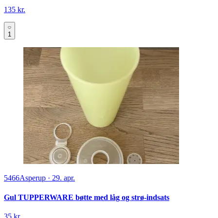
135 kr.
1
5466
Asperup
·
29. apr.
Gul TUPPERWARE bøtte med låg og strø-indsats
35 kr.