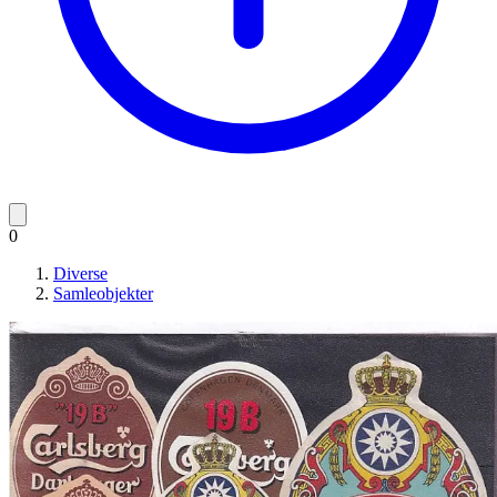
0
Diverse
Samleobjekter