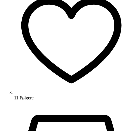
11
Følger
e