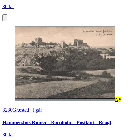
30 kr.
Ny
3230
Græsted
·
i går
Hammershus Ruiner - Bornholm - Postkort - Brugt
30 kr.