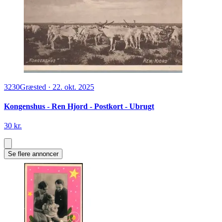
3230
Græsted
·
22. okt. 2025
Kongenshus - Ren Hjord - Postkort - Ubrugt
30 kr.
Se flere annoncer