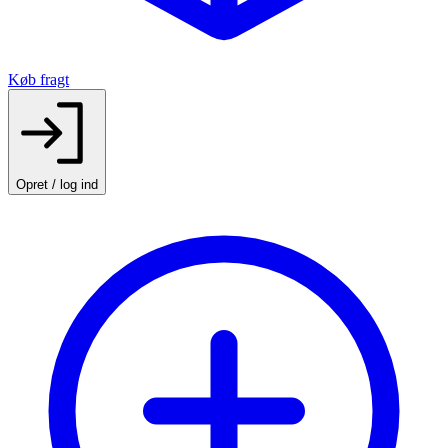
Køb fragt
Opret / log ind