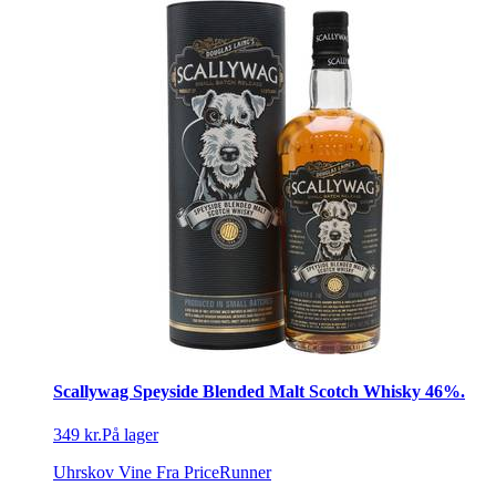
Scallywag Speyside Blended Malt Scotch Whisky 46%.
349 kr.
På lager
Uhrskov Vine
Fra PriceRunner