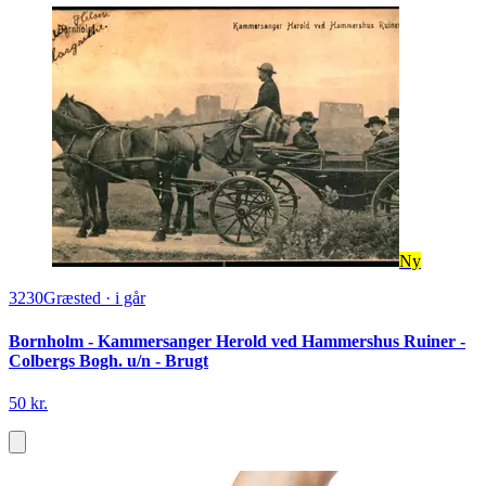
Ny
3230
Græsted
·
i går
Bornholm - Kammersanger Herold ved Hammershus Ruiner -
Colbergs Bogh. u/n - Brugt
50 kr.