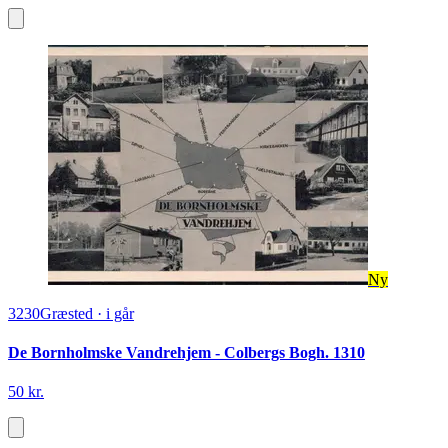
Ny
3230
Græsted
·
i går
De Bornholmske Vandrehjem - Colbergs Bogh. 1310
50 kr.