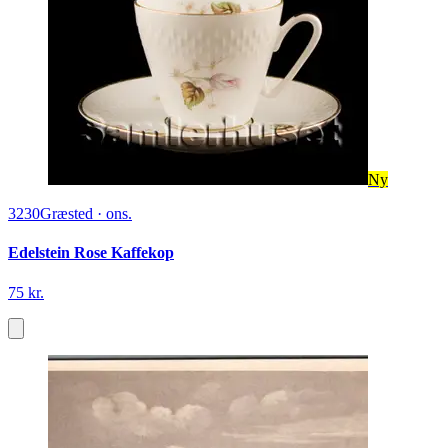
Ny
3230
Græsted
·
ons.
Edelstein Rose Kaffekop
75 kr.