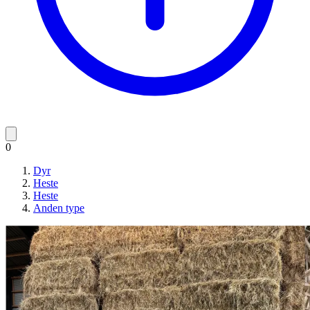
0
Dyr
Heste
Heste
Anden type