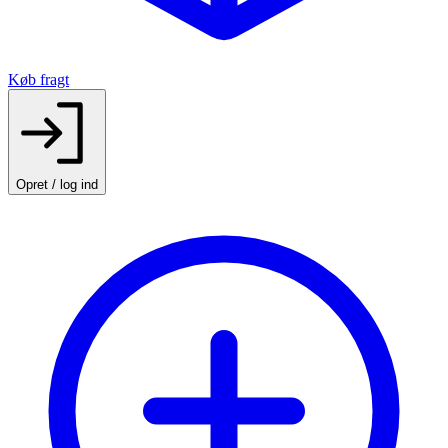
Køb fragt
Opret / log ind