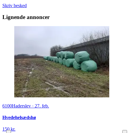
Skriv besked
Lignende annoncer
6100
Haderslev
·
27. feb.
Hvedehelsædshø
150 kr.