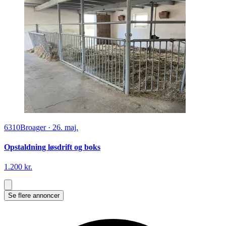
6310
Broager
·
26. maj.
Opstaldning løsdrift og boks
1.200 kr.
Se flere annoncer