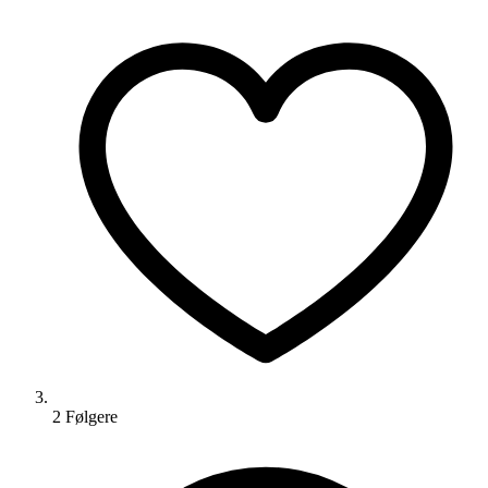
2
Følger
e