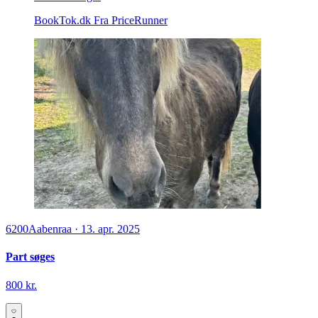
BookTok.dk
Fra PriceRunner
6200
Aabenraa
·
13. apr. 2025
Part søges
800 kr.