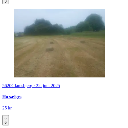
3
5620
Glamsbjerg
·
22. jun. 2025
Hø sælges
25 kr.
6