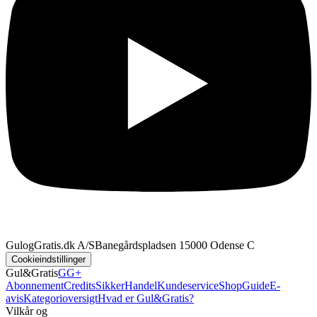
GulogGratis.dk A/S
Banegårdspladsen 1
5000 Odense C
Cookieindstillinger
Gul&Gratis
GG+
Abonnement
Credits
SikkerHandel
Kundeservice
Shop
Guide
E-
avis
Kategorioversigt
Hvad er Gul&Gratis?
Vilkår og