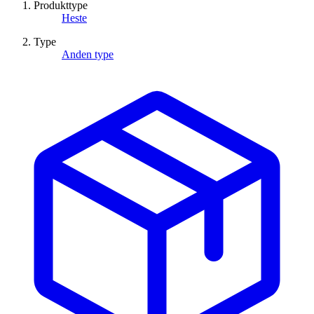
Produkttype
Heste
Type
Anden type