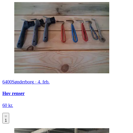
6400
Sønderborg
·
4. feb.
Hov renser
60 kr.
1