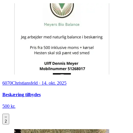
6070
Christiansfeld
·
14. okt. 2025
Beskæring tilbydes
500 kr.
2