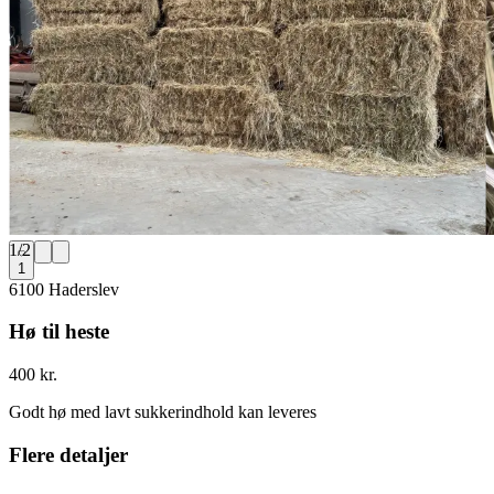
1
/
2
1
6100 Haderslev
Hø til heste
400 kr.
Godt hø med lavt sukkerindhold kan leveres
Flere detaljer