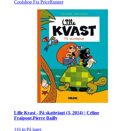
Coolshop
Fra PriceRunner
Lille Kvast - På skattejagt (3, 2014) | Céline
Fraipont,Pierre Bailly
116 kr.
På lager