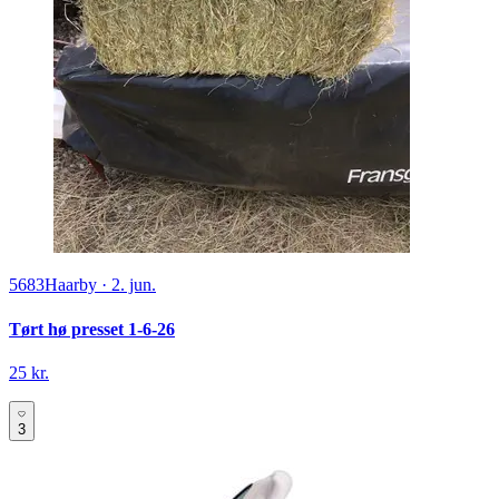
5683
Haarby
·
2. jun.
Tørt hø presset 1-6-26
25 kr.
3