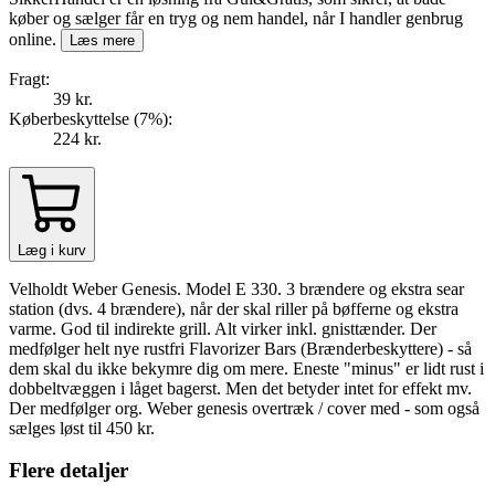
køber og sælger får en tryg og nem handel, når I handler genbrug
online.
Læs mere
Fragt:
39 kr.
Køberbeskyttelse (
7
%
):
224 kr.
Læg i kurv
Velholdt Weber Genesis. Model E 330. 3 brændere og ekstra sear
station (dvs. 4 brændere), når der skal riller på bøfferne og ekstra
varme. God til indirekte grill. Alt virker inkl. gnisttænder. Der
medfølger helt nye rustfri Flavorizer Bars (Brænderbeskyttere) - så
dem skal du ikke bekymre dig om mere. Eneste "minus" er lidt rust i
dobbeltvæggen i låget bagerst. Men det betyder intet for effekt mv.
Der medfølger org. Weber genesis overtræk / cover med - som også
sælges løst til 450 kr.
Flere detaljer