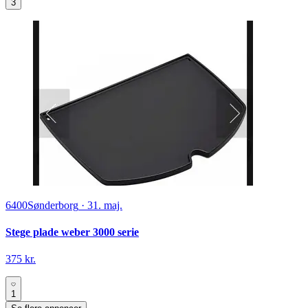
3
6400
Sønderborg
·
31. maj.
Stege plade weber 3000 serie
375 kr.
1