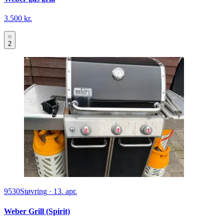
3.500 kr.
2
9530
Støvring
·
13. apr.
Weber Grill (Spirit)