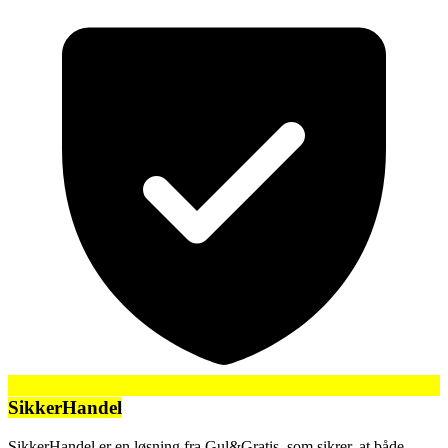
SikkerHandel
SikkerHandel er en løsning fra Gul&Gratis, som sikrer, at både