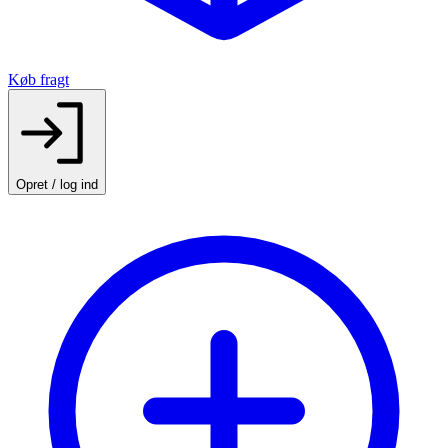
Køb fragt
Opret / log ind