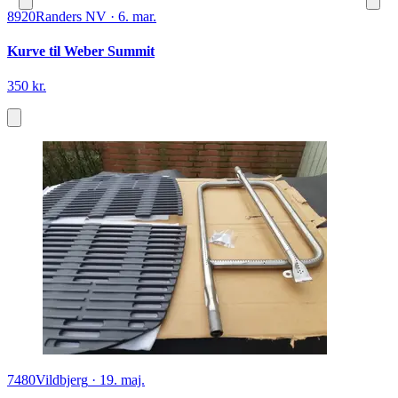
8920
Randers NV
·
6. mar.
Kurve til Weber Summit
350 kr.
7480
Vildbjerg
·
19. maj.