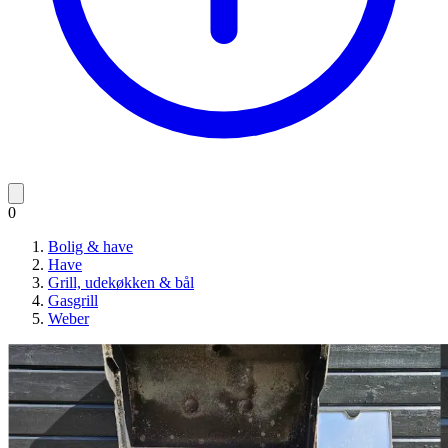
0
Bolig & have
Have
Grill, udekøkken & bål
Gasgrill
Weber