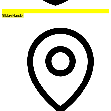
SikkerHandel