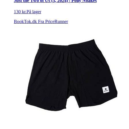
Just the Two of Us (3, 2024) | Polly Noakes
130 kr.
På lager
BookTok.dk
Fra PriceRunner