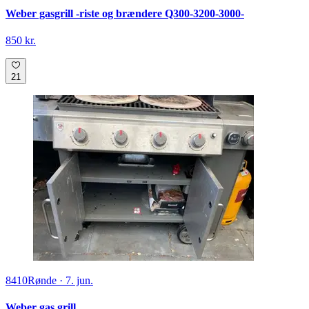
Weber gasgrill -riste og brændere Q300-3200-3000-
850 kr.
21
8410
Rønde
·
7. jun.
Weber gas grill