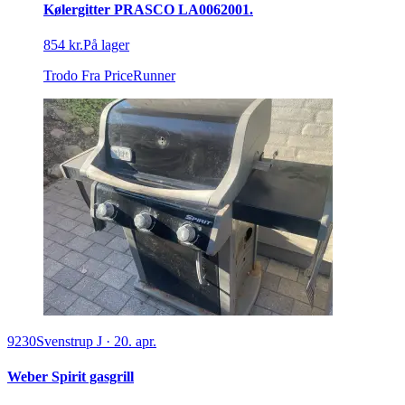
Kølergitter PRASCO LA0062001.
854 kr.
På lager
Trodo
Fra PriceRunner
9230
Svenstrup J
·
20. apr.
Weber Spirit gasgrill