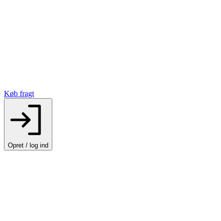
Køb fragt
Opret / log ind