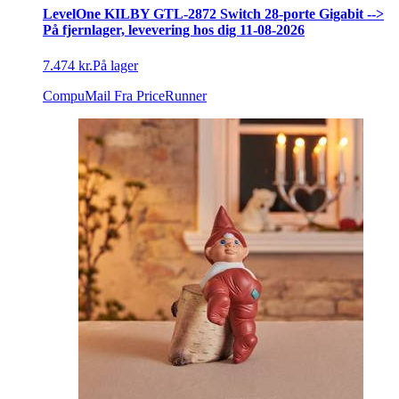
LevelOne KILBY GTL-2872 Switch 28-porte Gigabit -->
På fjernlager, levevering hos dig 11-08-2026
7.474 kr.
På lager
CompuMail
Fra PriceRunner