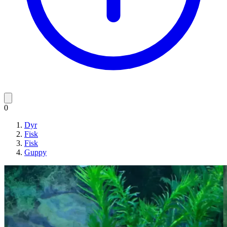
0
Dyr
Fisk
Fisk
Guppy