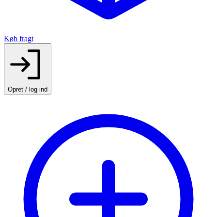
Køb fragt
Opret / log ind