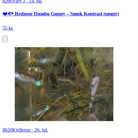
8260
Viby J
·
14. jul.
❤️🐟 Rednose Dumbo Guppy – Smuk Kontrast (unger)
55 kr.
8620
Kjellerup
·
26. jul.