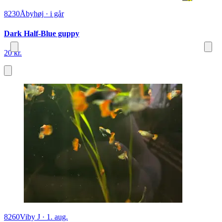
8230
Åbyhøj
·
i går
Dark Half-Blue guppy
20 kr.
8260
Viby J
·
1. aug.