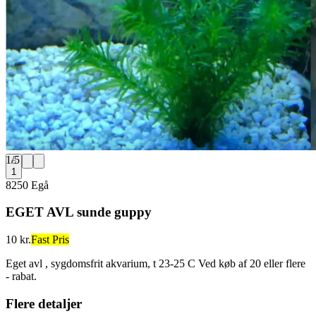
1
/
5
1
8250 Egå
EGET AVL sunde guppy
10 kr.
Fast Pris
Eget avl , sygdomsfrit akvarium, t 23-25 C Ved køb af 20 eller flere
- rabat.
Flere detaljer