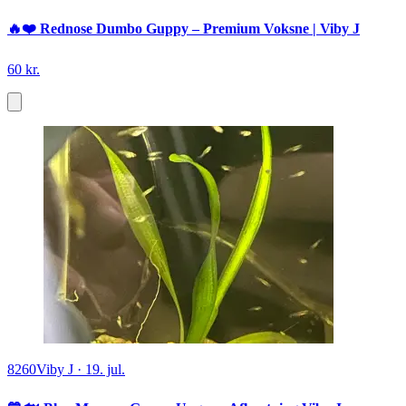
🔥❤️ Rednose Dumbo Guppy – Premium Voksne | Viby J
60 kr.
8260
Viby J
·
19. jul.