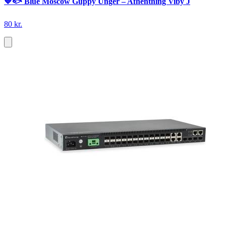
💙🐟 Blue Moscow Guppy Unger – Afhentning Viby J
80 kr.