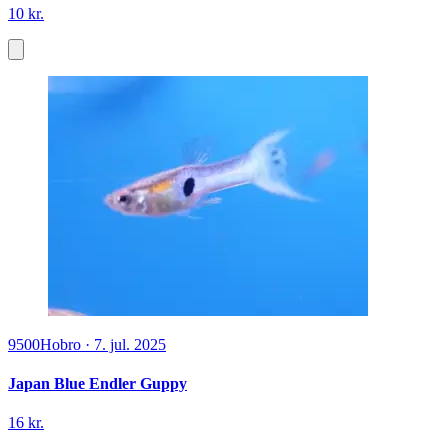
10 kr.
9500
Hobro
·
7. jul. 2025
Japan Blue Endler Guppy
16 kr.