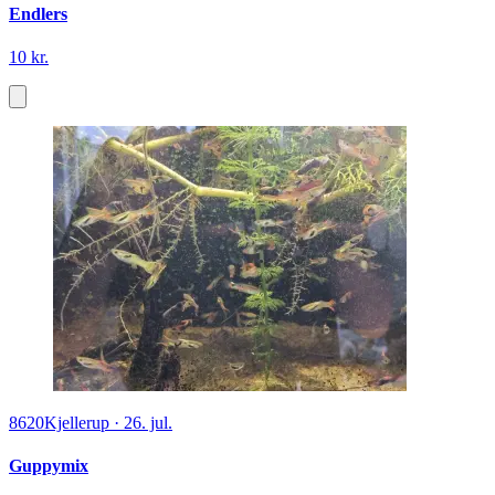
Endlers
10 kr.
8620
Kjellerup
·
26. jul.
Guppymix