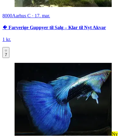
8000
Aarhus C
·
17. mar.
🐠 Farverige Guppyer til Salg – Klar til Nyt Akvar
1 kr.
7
Ny