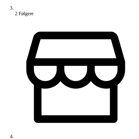
2
Følger
e