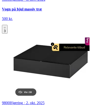
Vogn på hjul massiv træ
500 kr.
3
9800
Hjørring
·
2. okt. 2025