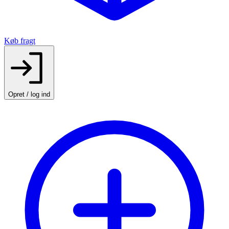
Køb fragt
Opret / log ind