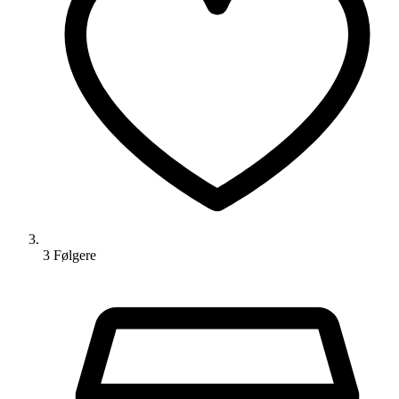
3
Følger
e