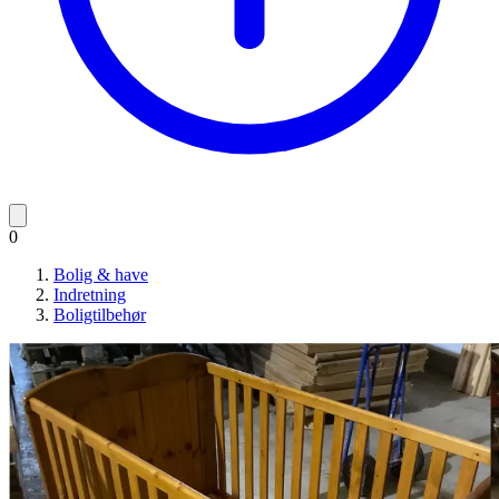
0
Bolig & have
Indretning
Boligtilbehør