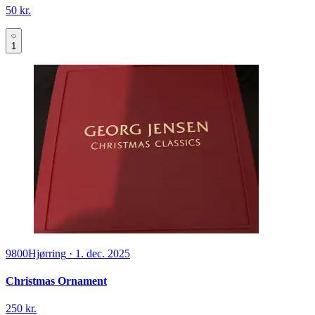
50 kr.
1
9800
Hjørring
·
1. dec. 2025
Christmas Ornament
250 kr.