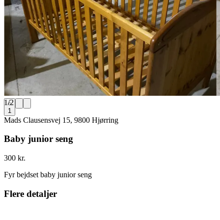
1
/
2
1
Mads Clausensvej 15, 9800 Hjørring
Baby junior seng
300 kr.
Fyr bejdset baby junior seng
Flere detaljer