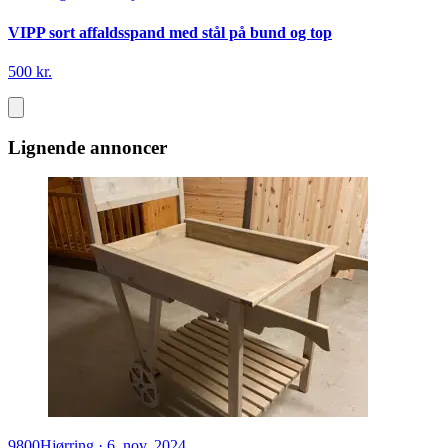
VIPP sort affaldsspand med stål på bund og top
500 kr.
Lignende annoncer
9800
Hjørring
·
6. nov. 2024