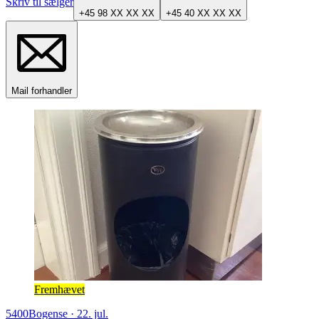
Skriv til sælger
+45 98 XX XX XX
+45 40 XX XX XX
Mail forhandler
Fremhævet
5400
Bogense
·
22. jul.