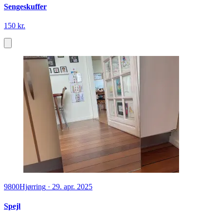
Sengeskuffer
150 kr.
9800
Hjørring
·
29. apr. 2025
Spejl