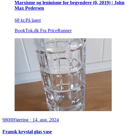
Marxisme og leninisme for begyndere (0, 2019) | John
Max Pedersen
68 kr.
På lager
BookTok.dk
Fra PriceRunner
9800
Hjørring
·
14. aug. 2024
Fransk krystal glas vase