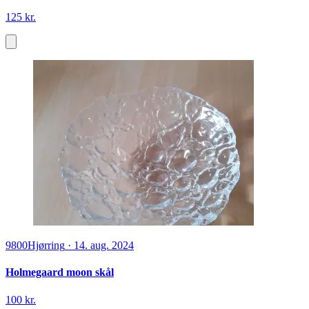
125 kr.
9800
Hjørring
·
14. aug. 2024
Holmegaard moon skål
100 kr.