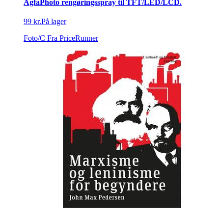
AgfaPhoto rengøringsspray til TFT/LED/LCD.
99 kr.
På lager
Foto/C
Fra PriceRunner