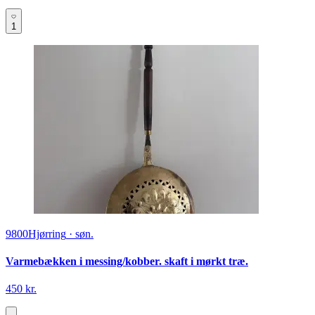
1
9800
Hjørring
·
søn.
Varmebækken i messing/kobber. skaft i mørkt træ.
450 kr.