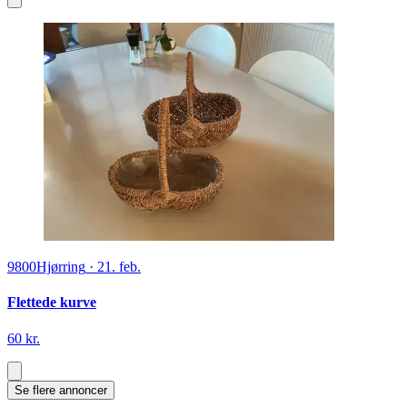
9800
Hjørring
·
21. feb.
Flettede kurve
60 kr.
Se flere annoncer