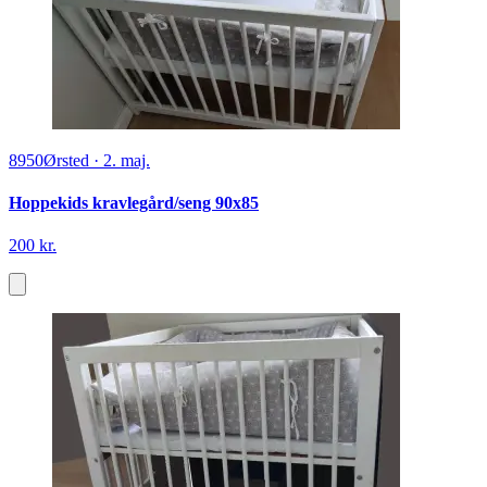
8950
Ørsted
·
2. maj.
Hoppekids kravlegård/seng 90x85
200 kr.