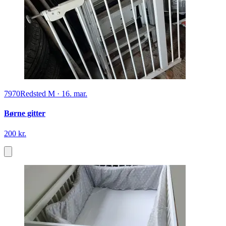
7970
Redsted M
·
16. mar.
Børne gitter
200 kr.