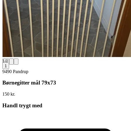
1
/
1
1
9490 Pandrup
Børnegitter mål 79x73
150 kr.
Handl trygt med