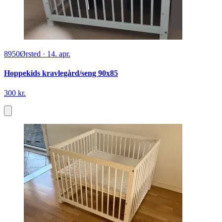
8950
Ørsted
·
14. apr.
Hoppekids kravlegård/seng 90x85
300 kr.