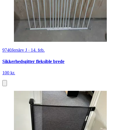
9740
Jerslev J
·
14. feb.
Sikkerhedsgitter fleksible brede
100 kr.