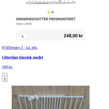
9740
Jerslev J
·
14. feb.
Gitterlåge klassisk model
100 kr.
1