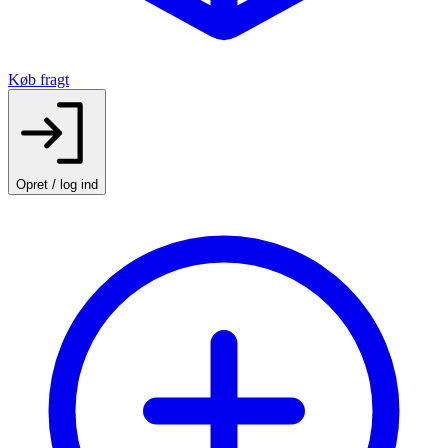
Køb fragt
Opret / log ind