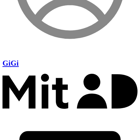
Gi
Gi