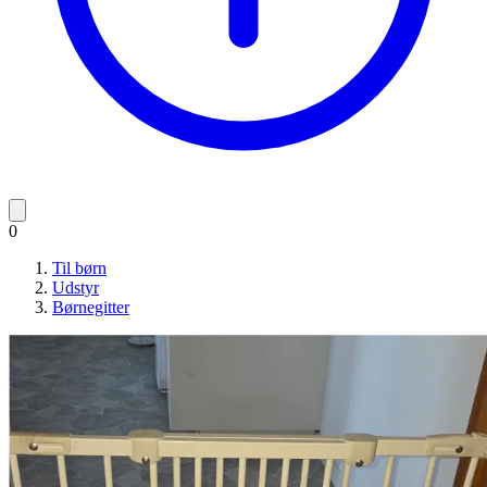
0
Til børn
Udstyr
Børnegitter