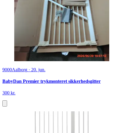
9000
Aalborg
·
20. jun.
BabyDan Premier trykmonteret sikkerhedsgitter
300 kr.