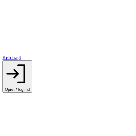
Køb fragt
Opret / log ind