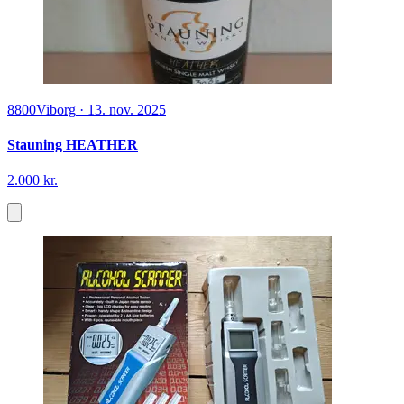
8800
Viborg
·
13. nov. 2025
Stauning HEATHER
2.000 kr.