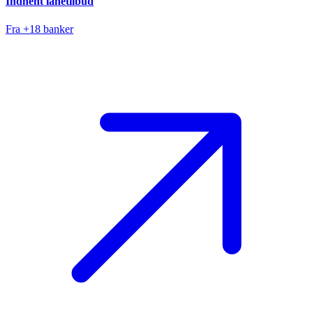
Indhent lånetilbud
Fra +18 banker