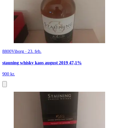
8800
Viborg
·
23. feb.
stauning whisky kaos august 2019 47,1%
900 kr.