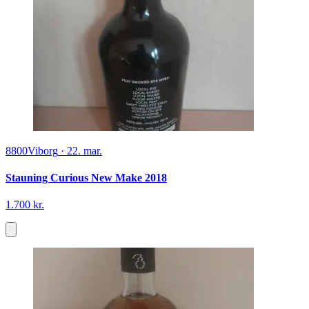
8800
Viborg
·
22. mar.
Stauning Curious New Make 2018
1.700 kr.