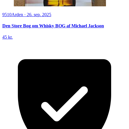
9510
Arden
·
26. sep. 2025
Den Store Bog om Whisky BOG af Michael Jackson
45 kr.