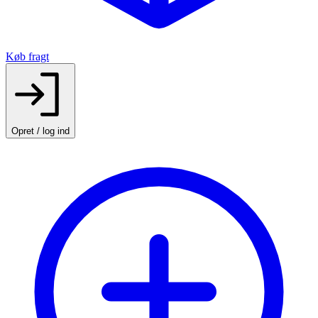
Køb fragt
Opret / log ind