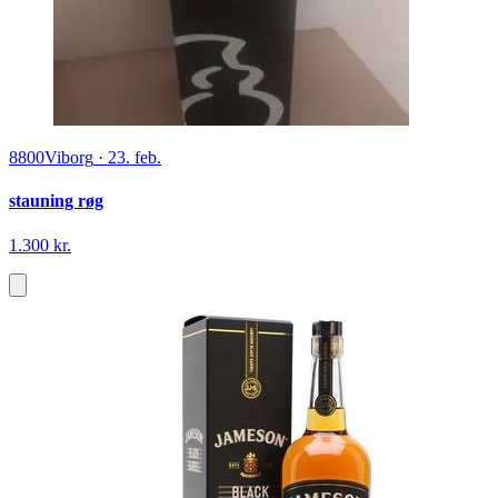
8800
Viborg
·
23. feb.
stauning røg
1.300 kr.