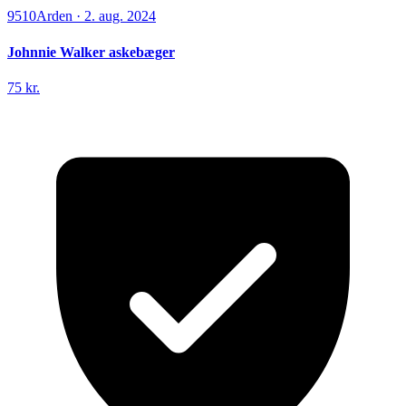
9510
Arden
·
2. aug. 2024
Johnnie Walker askebæger
75 kr.