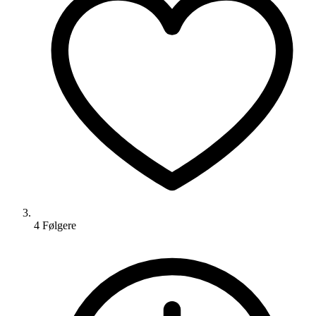
4
Følger
e