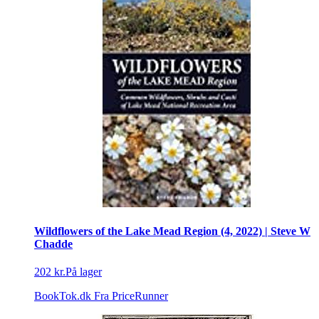
Wildflowers of the Lake Mead Region (4, 2022) | Steve W
Chadde
202 kr.
På lager
BookTok.dk
Fra PriceRunner