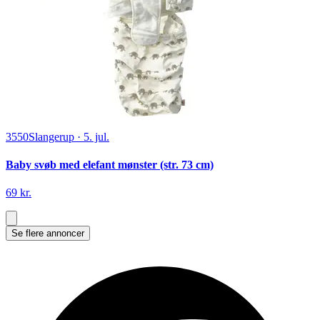
3550
Slangerup
·
5. jul.
Baby svøb med elefant mønster (str. 73 cm)
69 kr.
Se flere annoncer