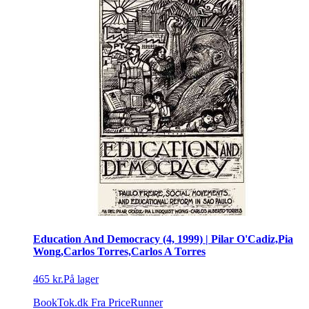
Education And Democracy (4, 1999) | Pilar O'Cadiz,Pia
Wong,Carlos Torres,Carlos A Torres
465 kr.
På lager
BookTok.dk
Fra PriceRunner