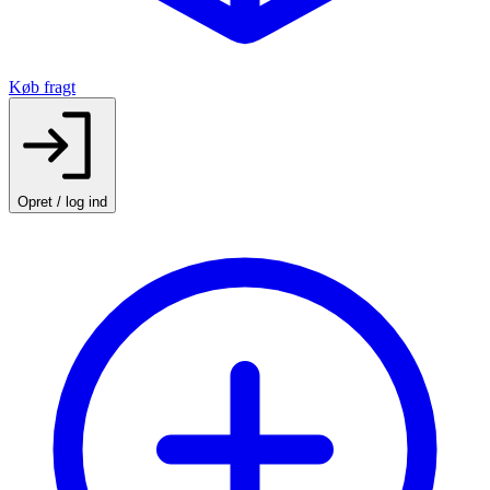
Køb fragt
Opret / log ind