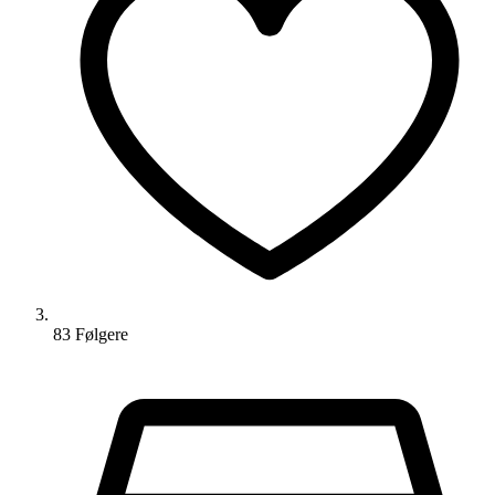
83
Følger
e