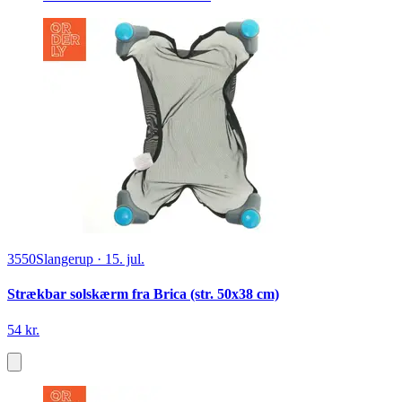
3550
Slangerup
·
15. jul.
Strækbar solskærm fra Brica (str. 50x38 cm)
54 kr.