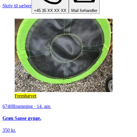
Skriv til sælger
+45 35 XX XX XX
Mail forhandler
Fremhævet
6740
Bramming
·
14. apr.
Grøn Sanse gynge.
350 kr.