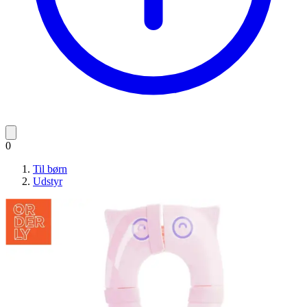
0
Til børn
Udstyr