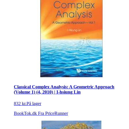
Classical Complex Analysis: A Geometric Approach
(Volume 1) (4, 2010) | I-hsiung Lin
832 kr.
På lager
BookTok.dk
Fra PriceRunner