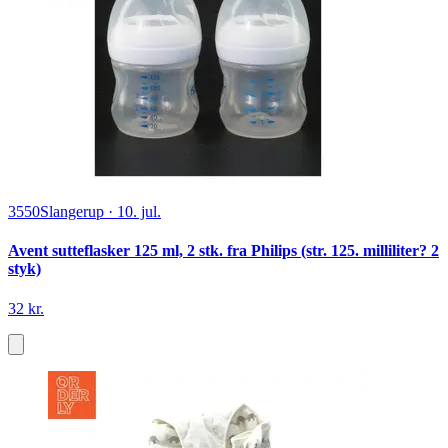
3550
Slangerup
·
10. jul.
Avent sutteflasker 125 ml, 2 stk. fra Philips (str. 125. milliliter? 2
styk)
32 kr.