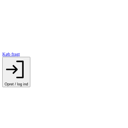
Køb fragt
Opret / log ind