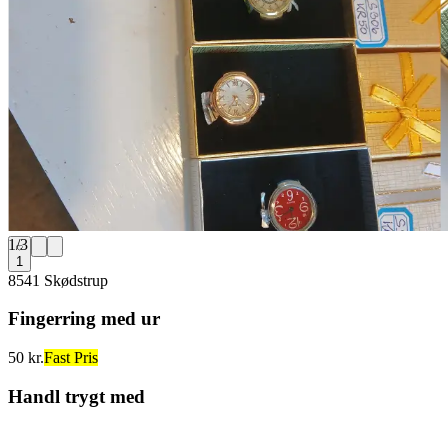
1
/
3
1
8541 Skødstrup
Fingerring med ur
50 kr.
Fast Pris
Handl trygt med