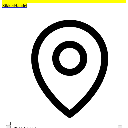
SikkerHandel