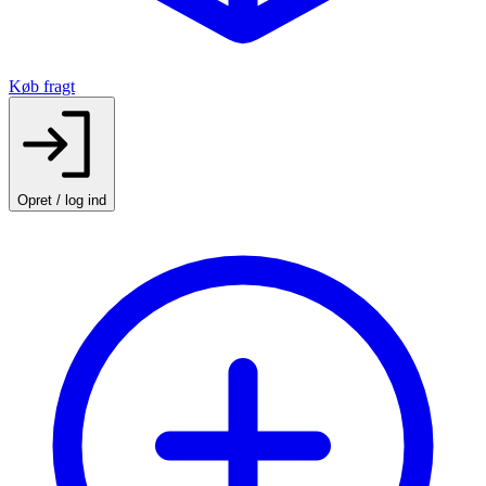
Køb fragt
Opret / log ind