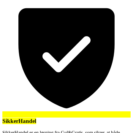
SikkerHandel
SikkerHandel er en løsning fra Gul&Gratis, som sikrer, at både