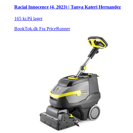
Racial Innocence (4, 2023) | Tanya Kateri Hernandez
165 kr.
På lager
BookTok.dk
Fra PriceRunner