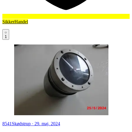
SikkerHandel
1
8541
Skødstrup
·
29. maj. 2024