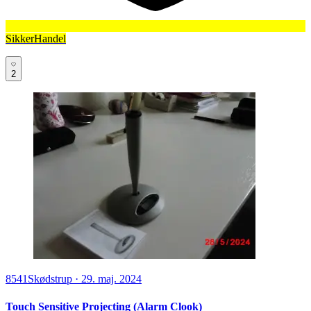
SikkerHandel
2
8541
Skødstrup
·
29. maj. 2024
Touch Sensitive Projecting (Alarm Clook)