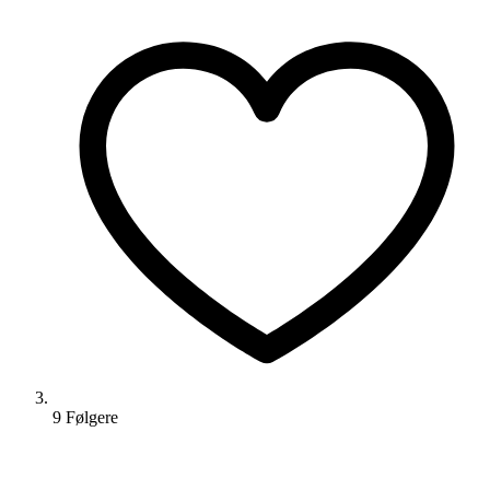
9
Følger
e