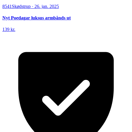
8541
Skødstrup
·
26. jan. 2025
Nyt Poedagar luksus armbånds ut
139 kr.