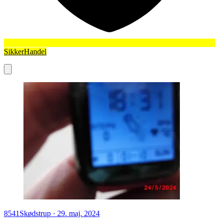
SikkerHandel
8541
Skødstrup
·
29. maj. 2024