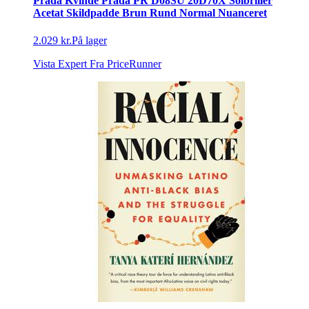
Prada Kvinde Prada PR D08SU 20D70X Solbriller
Acetat Skildpadde Brun Rund Normal Nuanceret
2.029 kr.
På lager
Vista Expert
Fra PriceRunner