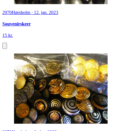
2970
Hørsholm
·
12. jan. 2023
Souvenirskeer
15 kr.