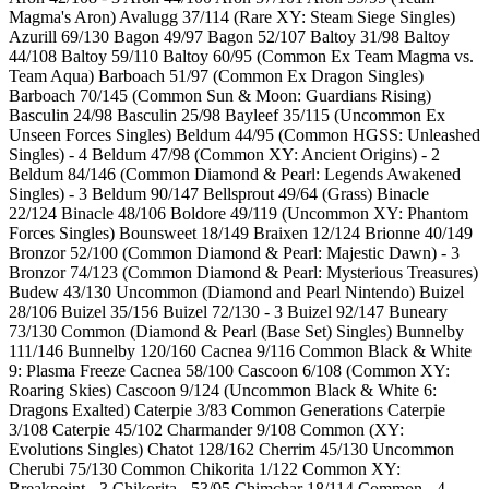
Magma's Aron) Avalugg 37/114 (Rare XY: Steam Siege Singles)
Azurill 69/130 Bagon 49/97 Bagon 52/107 Baltoy 31/98 Baltoy
44/108 Baltoy 59/110 Baltoy 60/95 (Common Ex Team Magma vs.
Team Aqua) Barboach 51/97 (Common Ex Dragon Singles)
Barboach 70/145 (Common Sun & Moon: Guardians Rising)
Basculin 24/98 Basculin 25/98 Bayleef 35/115 (Uncommon Ex
Unseen Forces Singles) Beldum 44/95 (Common HGSS: Unleashed
Singles) - 4 Beldum 47/98 (Common XY: Ancient Origins) - 2
Beldum 84/146 (Common Diamond & Pearl: Legends Awakened
Singles) - 3 Beldum 90/147 Bellsprout 49/64 (Grass) Binacle
22/124 Binacle 48/106 Boldore 49/119 (Uncommon XY: Phantom
Forces Singles) Bounsweet 18/149 Braixen 12/124 Brionne 40/149
Bronzor 52/100 (Common Diamond & Pearl: Majestic Dawn) - 3
Bronzor 74/123 (Common Diamond & Pearl: Mysterious Treasures)
Budew 43/130 Uncommon (Diamond and Pearl Nintendo) Buizel
28/106 Buizel 35/156 Buizel 72/130 - 3 Buizel 92/147 Buneary
73/130 Common (Diamond & Pearl (Base Set) Singles) Bunnelby
111/146 Bunnelby 120/160 Cacnea 9/116 Common Black & White
9: Plasma Freeze Cacnea 58/100 Cascoon 6/108 (Common XY:
Roaring Skies) Cascoon 9/124 (Uncommon Black & White 6:
Dragons Exalted) Caterpie 3/83 Common Generations Caterpie
3/108 Caterpie 45/102 Charmander 9/108 Common (XY:
Evolutions Singles) Chatot 128/162 Cherrim 45/130 Uncommon
Cherubi 75/130 Common Chikorita 1/122 Common XY:
Breakpoint - 3 Chikorita - 53/95 Chimchar 18/114 Common - 4