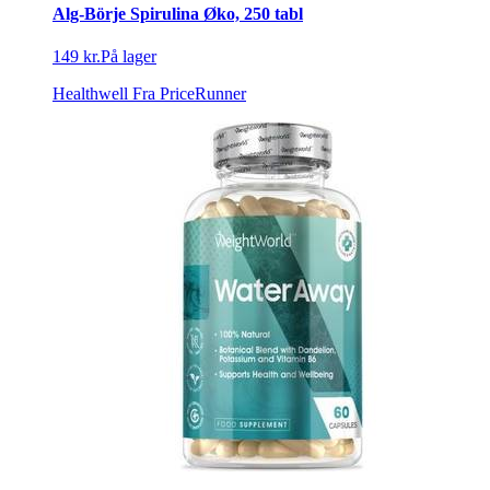
Alg-Börje Spirulina Øko, 250 tabl
149 kr.
På lager
Healthwell
Fra PriceRunner