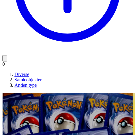
0
Diverse
Samleobjekter
Anden type