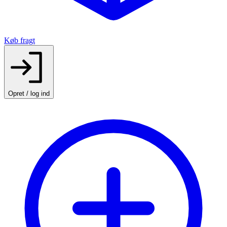
Køb fragt
Opret / log ind