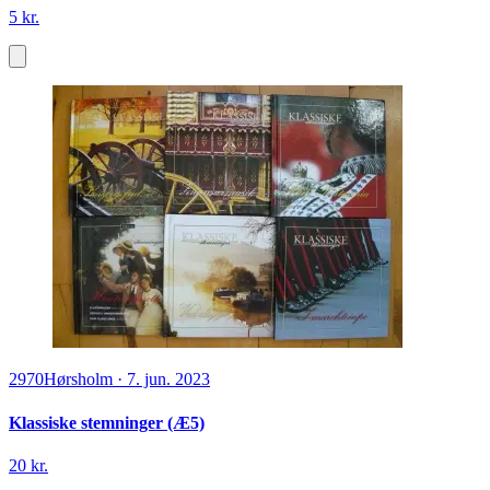
5 kr.
2970
Hørsholm
·
7. jun. 2023
Klassiske stemninger (Æ5)
20 kr.