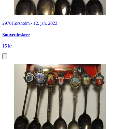
2970
Hørsholm
·
12. jan. 2023
Souvenirskeer
15 kr.