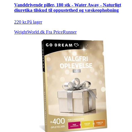
Vanddrivende piller, 180 stk - Water Away - Naturligt
diuretika tilskud til oppustethed og væskeophobning
220 kr.
På lager
WeightWorld.dk
Fra PriceRunner