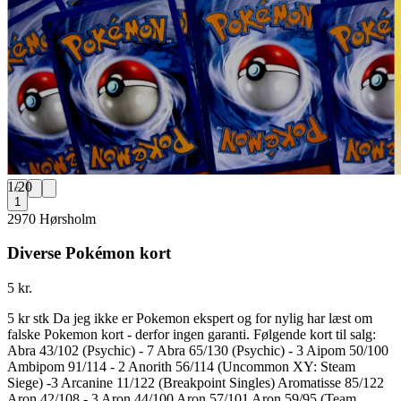
1
/
20
1
2970 Hørsholm
Diverse Pokémon kort
5 kr.
5 kr stk Da jeg ikke er Pokemon ekspert og for nylig har læst om
falske Pokemon kort - derfor ingen garanti. Følgende kort til salg:
Abra 43/102 (Psychic) - 7 Abra 65/130 (Psychic) - 3 Aipom 50/100
Ambipom 91/114 - 2 Anorith 56/114 (Uncommon XY: Steam
Siege) -3 Arcanine 11/122 (Breakpoint Singles) Aromatisse 85/122
Aron 42/108 - 3 Aron 44/100 Aron 57/101 Aron 59/95 (Team