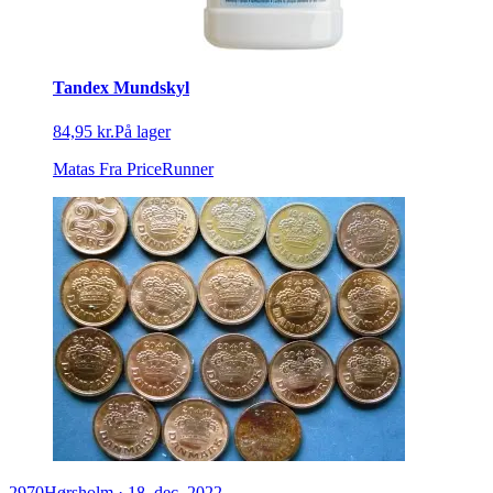
Tandex Mundskyl
84,95 kr.
På lager
Matas
Fra PriceRunner
2970
Hørsholm
·
18. dec. 2022