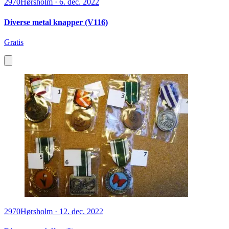
2970
Hørsholm
·
6. dec. 2022
Diverse metal knapper (V116)
Gratis
2970
Hørsholm
·
12. dec. 2022