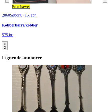
Fremhævet
2860
Søborg
·
15. apr.
Kobberbarre/kobber
575 kr.
2
Lignende annoncer