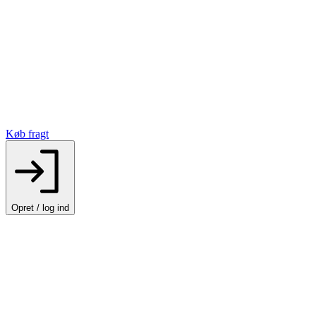
Køb fragt
Opret / log ind