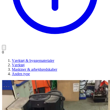
0
Værktøj & byggematerialer
Værktøj
Maskiner & arbejdsredskaber
Anden type