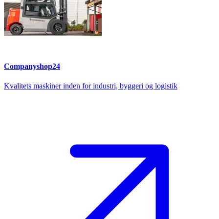
Companyshop24
Kvalitets maskiner inden for industri, byggeri og logistik