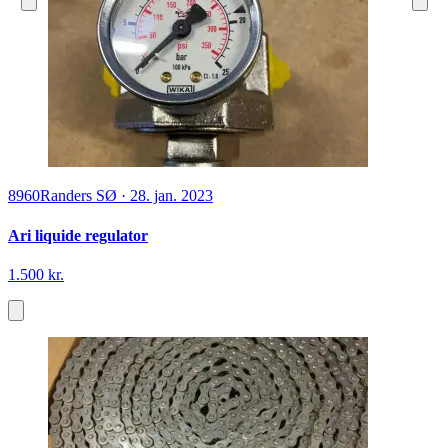
8960
Randers SØ
·
28. jan. 2023
Ari liquide regulator
1.500 kr.