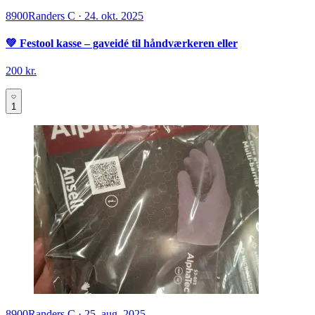
8900
Randers C
·
24. okt. 2025
💚 Festool kasse – gaveidé til håndværkeren eller
200 kr.
1
8900
Randers C
·
25. aug. 2025