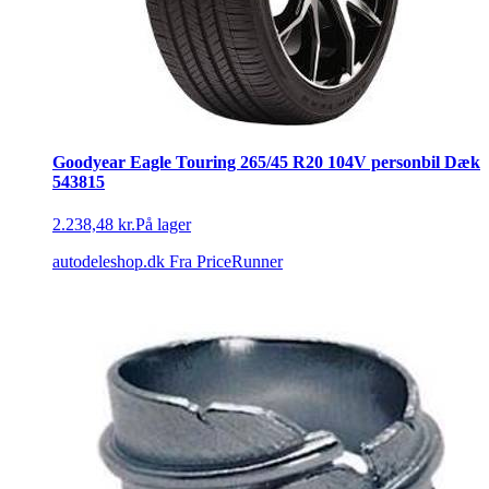
Goodyear Eagle Touring 265/45 R20 104V personbil Dæk
543815
2.238,48 kr.
På lager
autodeleshop.dk
Fra PriceRunner