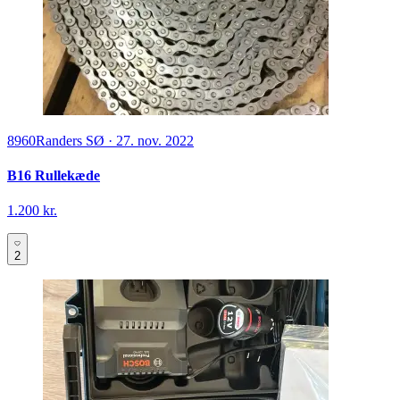
8960
Randers SØ
·
27. nov. 2022
B16 Rullekæde
1.200 kr.
2