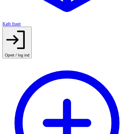
Køb fragt
Opret / log ind