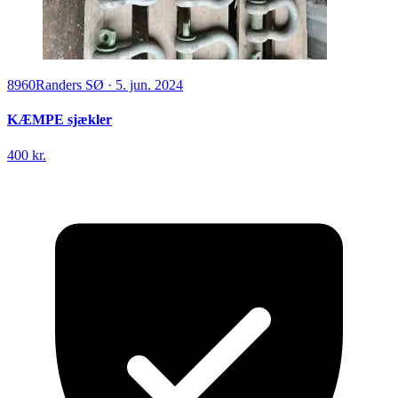
8960
Randers SØ
·
5. jun. 2024
KÆMPE sjækler
400 kr.