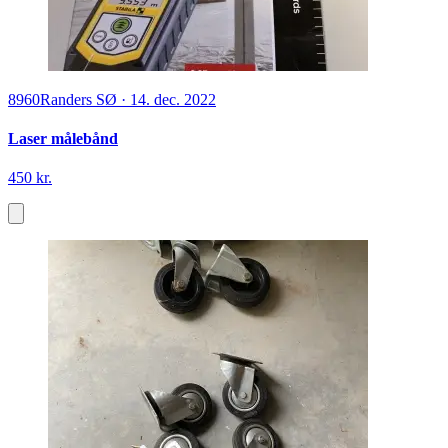
8960
Randers SØ
·
14. dec. 2022
Laser målebånd
450 kr.