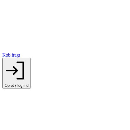
Køb fragt
Opret / log ind