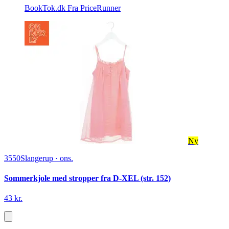
BookTok.dk
Fra PriceRunner
Ny
3550
Slangerup
·
ons.
Sommerkjole med stropper fra D-XEL (str. 152)
43 kr.