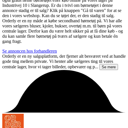
også gratis hente børnetøjet efter køb online på vores lager på
Industrivej 10 i Slangerup. Er du i tvivl om børnetøjet i denne
annonce stadig er til salg? Klik på knappen "Gå til varen" for at se
den i vores webshop. Kan du se tøjet der, er den stadig til salg.
Orderly er en ny måde at købe secondhand børnetøj på. Vi har alle
vores sælgeres bluser, kjoler, bukser, overtøj m.m. til børn på vores
centrale lager. Derfor kan du være helt sikker på at få dine køb - og
du kan samle flere børnetøj på tværs af sælgere og kun betale én
gang fragt.
Se annoncen hos forhandleren
Orderly er en ny salgsplatform, der fjerner alt besværet ved at handle
gode ting mellem private. Vi henter alle sælgeres ting til vores
centrale lager, hvor vi tager billeder, opbevarer og p...
Se mere