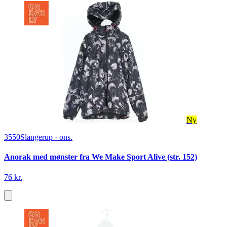
Ny
3550
Slangerup
·
ons.
Anorak med mønster fra We Make Sport Alive (str. 152)
76 kr.