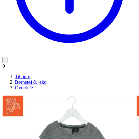
0
Til børn
Børnetøj & -sko
Overdele