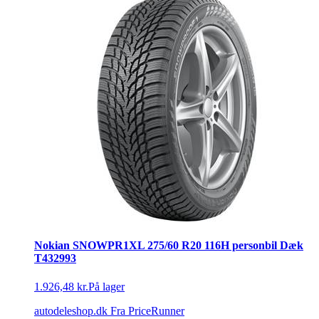
Nokian SNOWPR1XL 275/60 R20 116H personbil Dæk
T432993
1.926,48 kr.
På lager
autodeleshop.dk
Fra PriceRunner