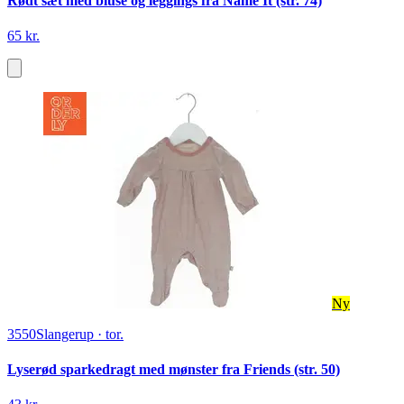
Rødt sæt med bluse og leggings fra Name It (str. 74)
65 kr.
Ny
3550
Slangerup
·
tor.
Lyserød sparkedragt med mønster fra Friends (str. 50)