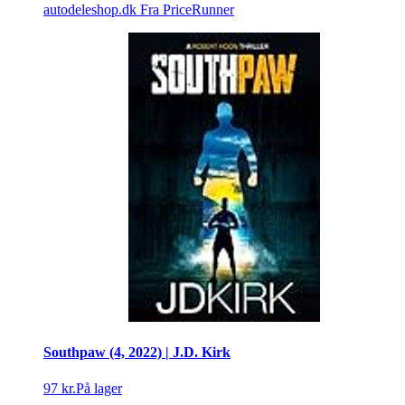
autodeleshop.dk
Fra PriceRunner
Southpaw (4, 2022) | J.D. Kirk
97 kr.
På lager