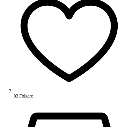
83
Følger
e