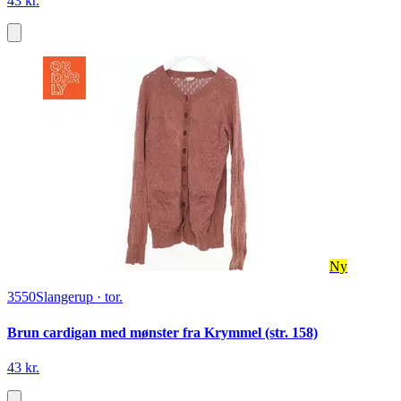
43 kr.
Ny
3550
Slangerup
·
tor.
Brun cardigan med mønster fra Krymmel (str. 158)
43 kr.