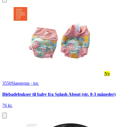
Ny
3550
Slangerup
·
tor.
Blebadebukser til baby fra Splash About (str. 0-3 måneder)
76 kr.