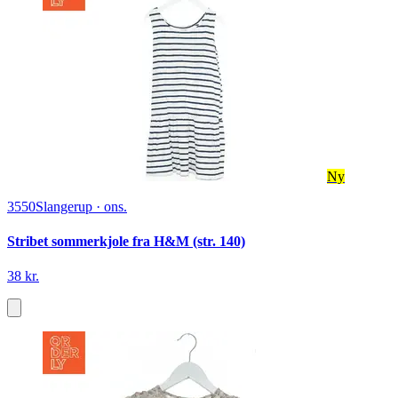
Ny
3550
Slangerup
·
ons.
Stribet sommerkjole fra H&M (str. 140)
38 kr.