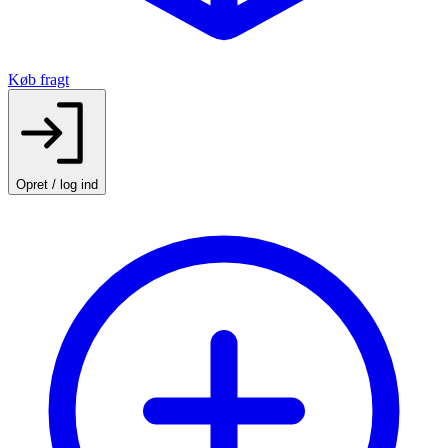
Køb fragt
Opret / log ind