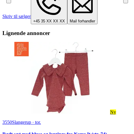
Skriv til sælger
+45 35 XX XX XX
Mail forhandler
Lignende annoncer
Ny
3550
Slangerup
·
tor.