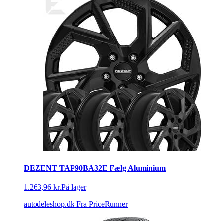
DEZENT TAP90BA32E Fælg Aluminium
1.263,96 kr.
På lager
autodeleshop.dk
Fra PriceRunner