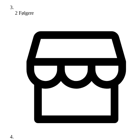
2
Følger
e