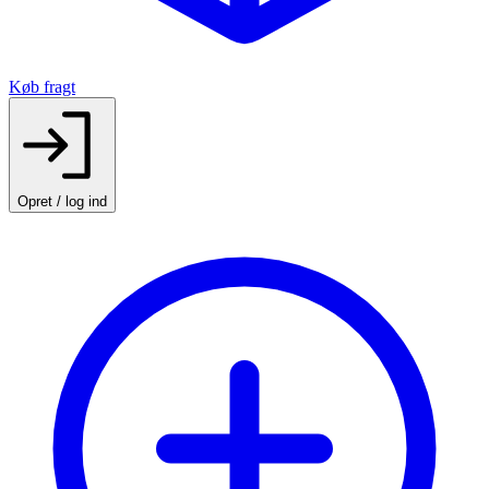
Køb fragt
Opret / log ind