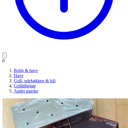
0
Bolig & have
Have
Grill, udekøkken & bål
Grilltilbehør
Andet mærke