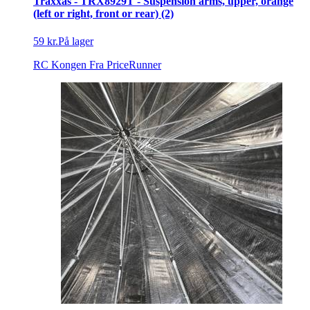
Traxxas - TRX8929T - Suspension arms, upper, orange
(left or right, front or rear) (2)
59 kr.
På lager
RC Kongen
Fra PriceRunner