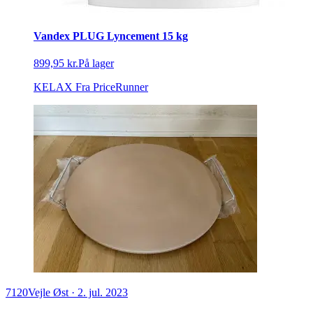
Vandex PLUG Lyncement 15 kg
899,95 kr.
På lager
KELAX
Fra PriceRunner
7120
Vejle Øst
·
2. jul. 2023