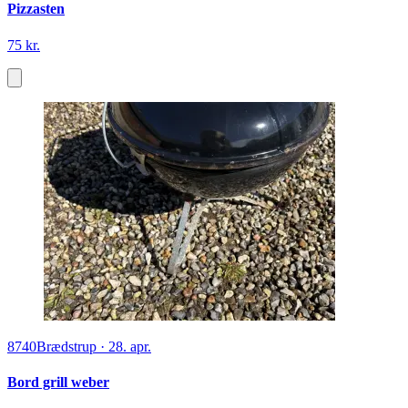
Pizzasten
75 kr.
8740
Brædstrup
·
28. apr.
Bord grill weber