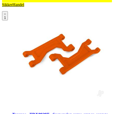
SikkerHandel
1