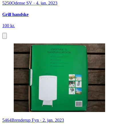
5250
Odense SV
·
4. jan. 2023
Grill handske
100 kr.
5464
Brenderup Fyn
·
2. jan. 2023