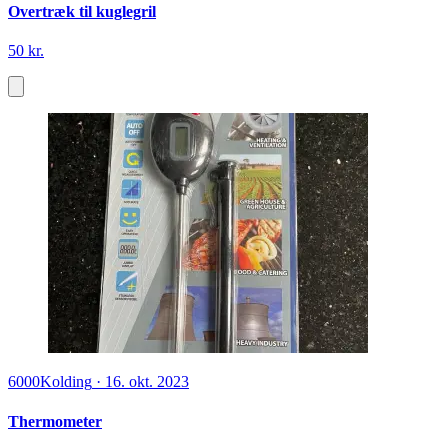
Overtræk til kuglegril
50 kr.
6000
Kolding
·
16. okt. 2023
Thermometer