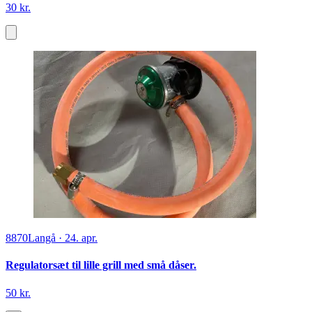
30 kr.
8870
Langå
·
24. apr.
Regulatorsæt til lille grill med små dåser.
50 kr.