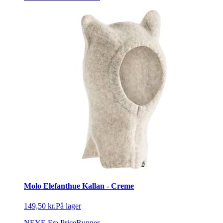
Molo Elefanthue Kallan - Creme
149,50 kr.
På lager
NEYE
Fra PriceRunner