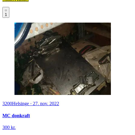
1
3200
Helsinge
·
27. nov. 2022
MC donkraft
300 kr.