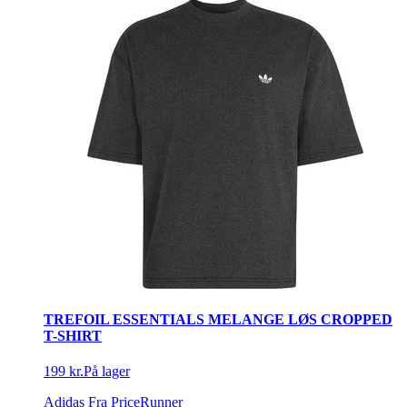
TREFOIL ESSENTIALS MELANGE LØS CROPPED
T-SHIRT
199 kr.
På lager
Adidas
Fra PriceRunner