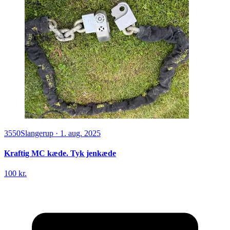
3550
Slangerup
·
1. aug. 2025
Kraftig MC kæde. Tyk jenkæde
100 kr.