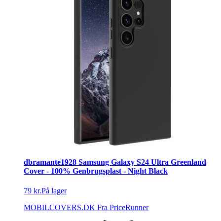
dbramante1928 Samsung Galaxy S24 Ultra Greenland
Cover - 100% Genbrugsplast - Night Black
79 kr.
På lager
MOBILCOVERS.DK
Fra PriceRunner