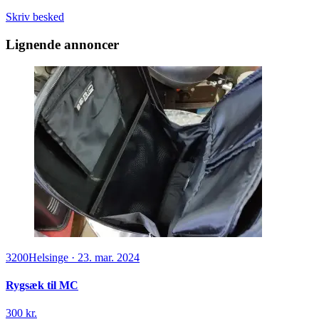
Skriv besked
Lignende annoncer
3200
Helsinge
·
23. mar. 2024
Rygsæk til MC
300 kr.