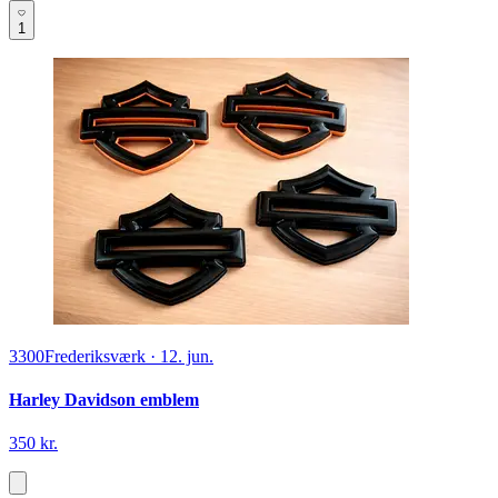
1
3300
Frederiksværk
·
12. jun.
Harley Davidson emblem
350 kr.