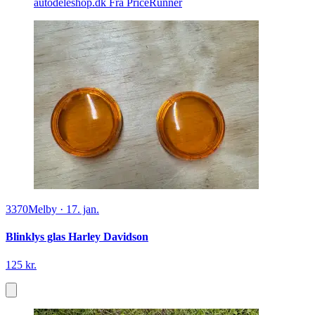
autodeleshop.dk
Fra PriceRunner
3370
Melby
·
17. jan.
Blinklys glas Harley Davidson
125 kr.