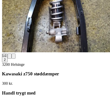
1
/
1
2
3200 Helsinge
Kawasaki z750 støddæmper
300 kr.
Handl trygt med