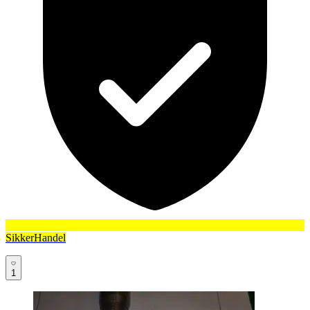
SikkerHandel
1