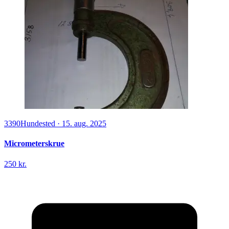
3390
Hundested
·
15. aug. 2025
Micrometerskrue
250 kr.