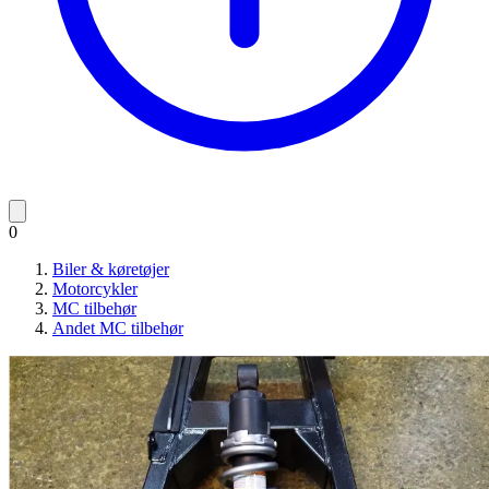
0
Biler & køretøjer
Motorcykler
MC tilbehør
Andet MC tilbehør