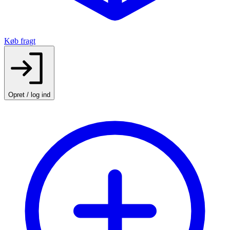
Køb fragt
Opret / log ind