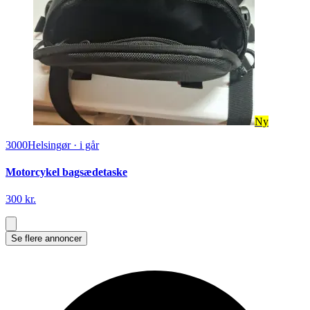
Ny
3000
Helsingør
·
i går
Motorcykel bagsædetaske
300 kr.
Se flere annoncer