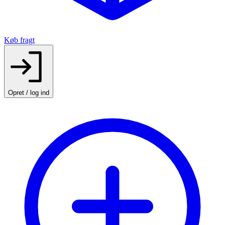
Køb fragt
Opret / log ind