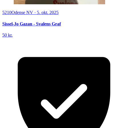
5210
Odense NV
·
5. okt. 2025
Sissel-Jo Gazan - Svalens Graf
50 kr.