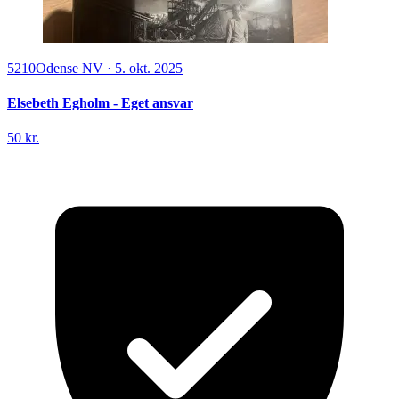
5210
Odense NV
·
5. okt. 2025
Elsebeth Egholm - Eget ansvar
50 kr.