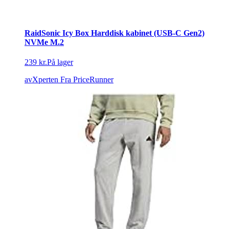
RaidSonic Icy Box Harddisk kabinet (USB-C Gen2)
NVMe M.2
239 kr.
På lager
avXperten
Fra PriceRunner