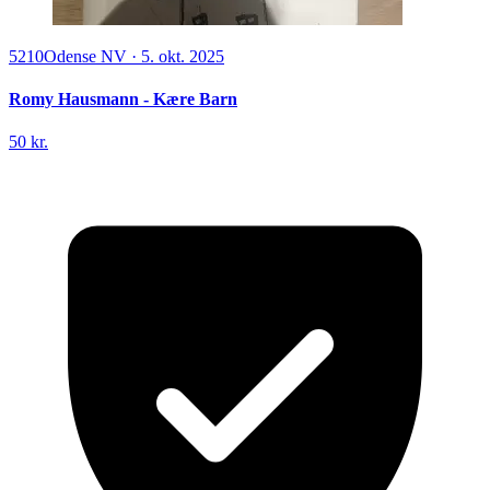
5210
Odense NV
·
5. okt. 2025
Romy Hausmann - Kære Barn
50 kr.