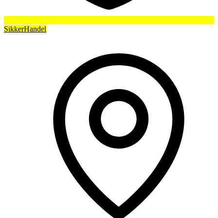
SikkerHandel