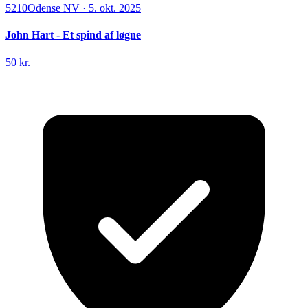
5210
Odense NV
·
5. okt. 2025
John Hart - Et spind af løgne
50 kr.