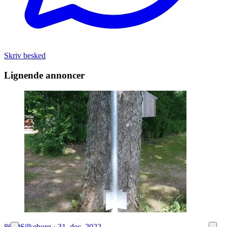
Skriv besked
Lignende annoncer
8600
Silkeborg
·
31. dec. 2022