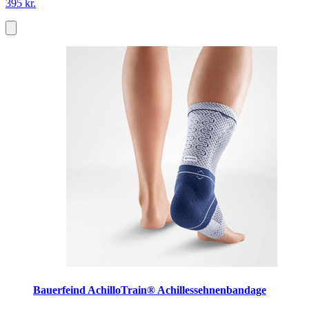
395 kr.
Bauerfeind AchilloTrain® Achillessehnenbandage