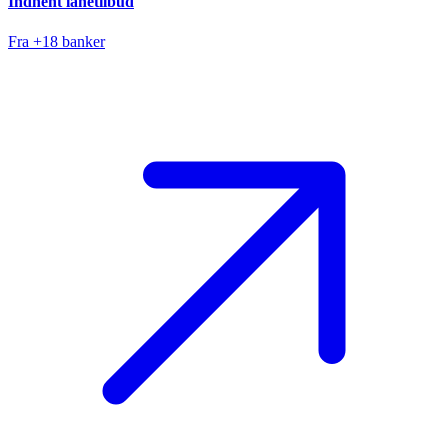
Indhent lånetilbud
Fra +18 banker