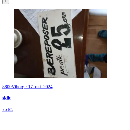
1
8800
Viborg
·
17. okt. 2024
skilt
75 kr.