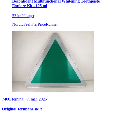
Beconfident Multifunctional Whitening Toothpaste
Explore Kit - 125 ml
53 kr.
På lager
NordicFeel
Fra PriceRunner
7400
Herning
·
7. mar. 2025
Original Jernbane skilt