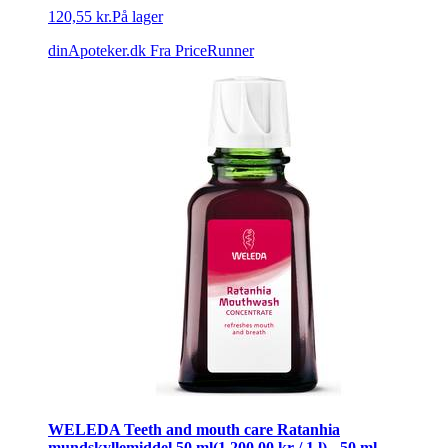
120,55 kr.
På lager
dinApoteker.dk
Fra PriceRunner
WELEDA Teeth and mouth care Ratanhia
mundskyllemiddel 50 ml(1.200,00 kr / 1 l) - 50 ml