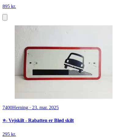
895 kr.
7400
Herning
·
23. mar. 2025
⭐️- Vejskilt - Rabatten er Blød skilt
295 kr.