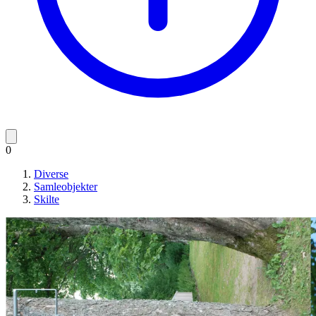
0
Diverse
Samleobjekter
Skilte