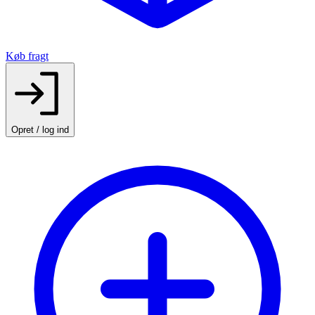
Køb fragt
Opret / log ind