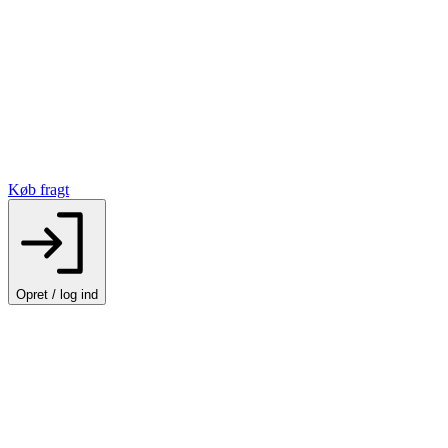
Køb fragt
Opret / log ind