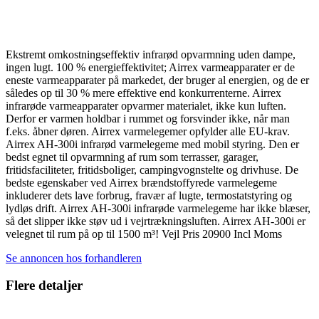
Ekstremt omkostningseffektiv infrarød opvarmning uden dampe,
ingen lugt. 100 % energieffektivitet; Airrex varmeapparater er de
eneste varmeapparater på markedet, der bruger al energien, og de er
således op til 30 % mere effektive end konkurrenterne. Airrex
infrarøde varmeapparater opvarmer materialet, ikke kun luften.
Derfor er varmen holdbar i rummet og forsvinder ikke, når man
f.eks. åbner døren. Airrex varmelegemer opfylder alle EU-krav.
Airrex AH-300i infrarød varmelegeme med mobil styring. Den er
bedst egnet til opvarmning af rum som terrasser, garager,
fritidsfaciliteter, fritidsboliger, campingvognstelte og drivhuse. De
bedste egenskaber ved Airrex brændstoffyrede varmelegeme
inkluderer dets lave forbrug, fravær af lugte, termostatstyring og
lydløs drift. Airrex AH-300i infrarøde varmelegeme har ikke blæser,
så det slipper ikke støv ud i vejrtrækningsluften. Airrex AH-300i er
velegnet til rum på op til 1500 m³! Vejl Pris 20900 Incl Moms
Se annoncen hos forhandleren
Flere detaljer