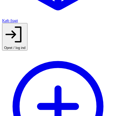
Køb fragt
Opret / log ind