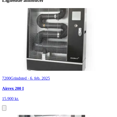
Lignende annoncer
7200
Grindsted
·
6. feb. 2025
Airrex 200 I
15.900 kr.