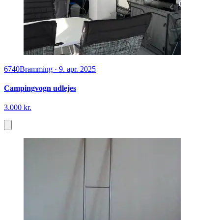
6740
Bramming
·
9. apr. 2025
Campingvogn udlejes
3.000 kr.