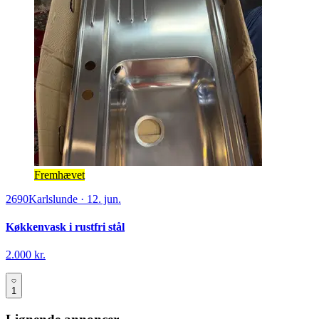
Fremhævet
2690
Karlslunde
·
12. jun.
Køkkenvask i rustfri stål
2.000 kr.
1