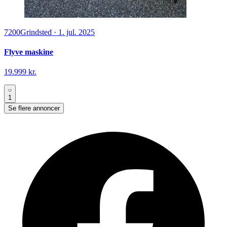
7200
Grindsted
·
1. jul. 2025
Flyve maskine
19.999 kr.
1
Se flere annoncer