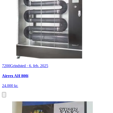
7200
Grindsted
·
6. feb. 2025
Airrex AH 800i
24.000 kr.