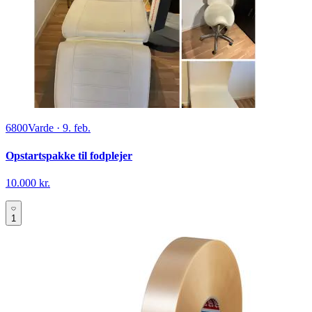
6800
Varde
·
9. feb.
Opstartspakke til fodplejer
10.000 kr.
1