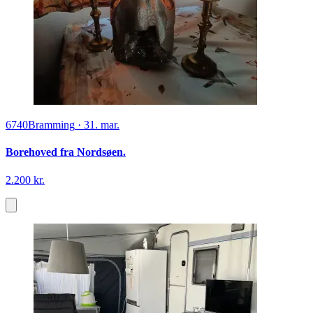
6740
Bramming
·
31. mar.
Borehoved fra Nordsøen.
2.200 kr.