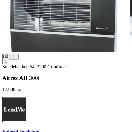
1
/
3
1
Smedebakken 54, 7200 Grindsted
Airrex AH 300i
17.900 kr.
Indhent lånetilbud