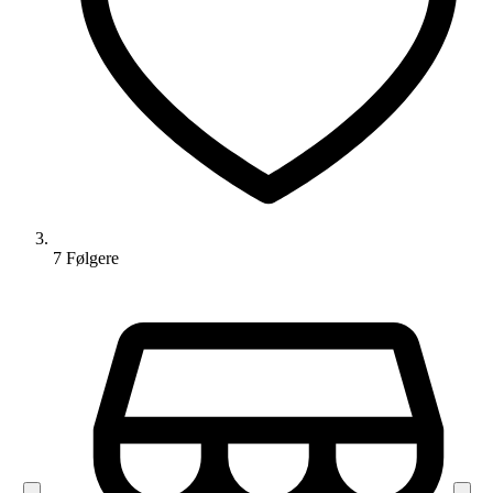
7
Følger
e