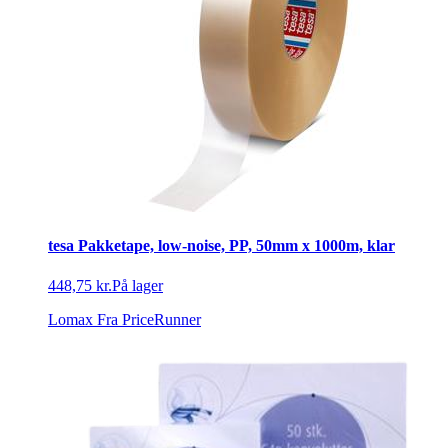
tesa Pakketape, low-noise, PP, 50mm x 1000m, klar
448,75 kr.
På lager
Lomax
Fra PriceRunner