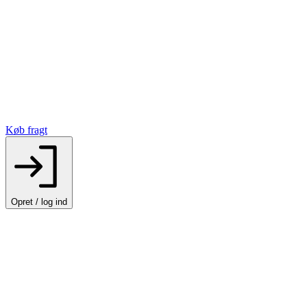
Køb fragt
Opret / log ind