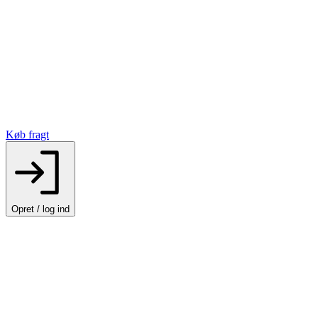
Køb fragt
Opret / log ind