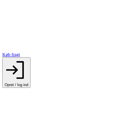
Køb fragt
Opret / log ind