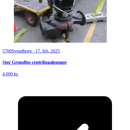
5700
Svendborg
·
17. feb. 2025
Stor Grundfos centrifugalpumpe
4.000 kr.