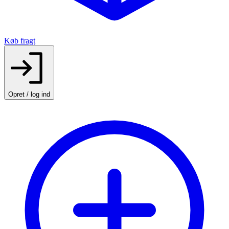
Køb fragt
Opret / log ind