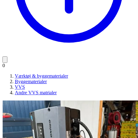
0
Værktøj & byggematerialer
Byggematerialer
VVS
Andre VVS matrialer