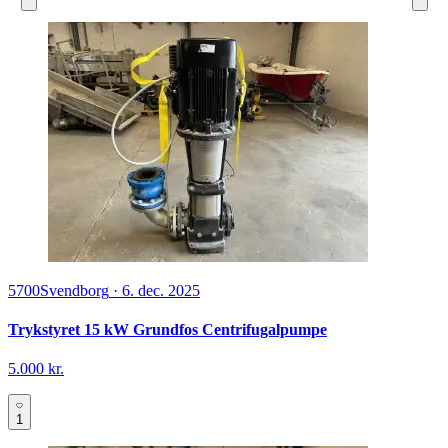
5700
Svendborg
·
6. dec. 2025
Trykstyret 15 kW Grundfos Centrifugalpumpe
5.000 kr.
1