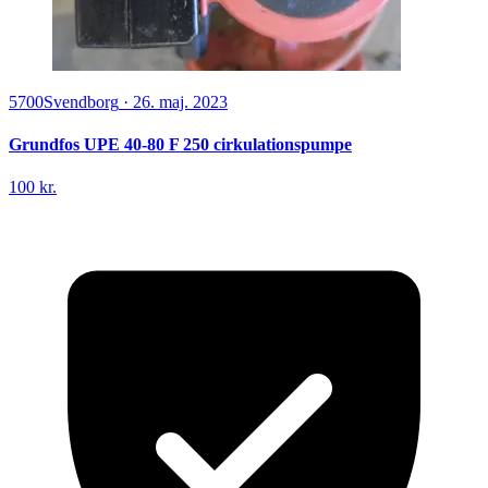
5700
Svendborg
·
26. maj. 2023
Grundfos UPE 40-80 F 250 cirkulationspumpe
100 kr.