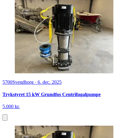
5700
Svendborg
·
6. dec. 2025
Trykstyret 15 kW Grundfos Centrifugalpumpe
5.000 kr.