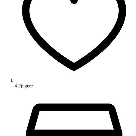
4
Følger
e