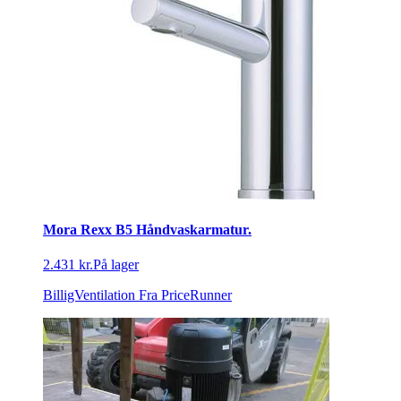
Mora Rexx B5 Håndvaskarmatur.
2.431 kr.
På lager
BilligVentilation
Fra PriceRunner