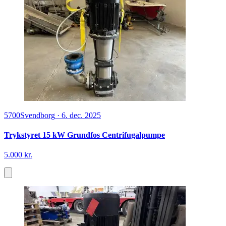
5700
Svendborg
·
6. dec. 2025
Trykstyret 15 kW Grundfos Centrifugalpumpe
5.000 kr.