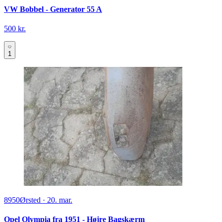
VW Bobbel - Generator 55 A
500 kr.
1
8950
Ørsted
·
20. mar.
Opel Olympia fra 1951 - Højre Bagskærm