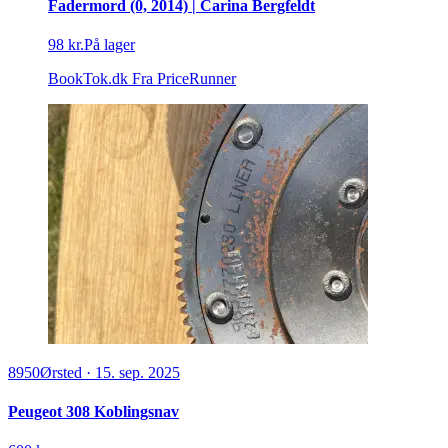
Fadermord (0, 2014) | Carina Bergfeldt
98 kr.
På lager
BookTok.dk
Fra PriceRunner
8950
Ørsted
·
15. sep. 2025
Peugeot 308 Koblingsnav