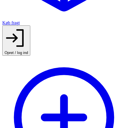
Køb fragt
Opret / log ind