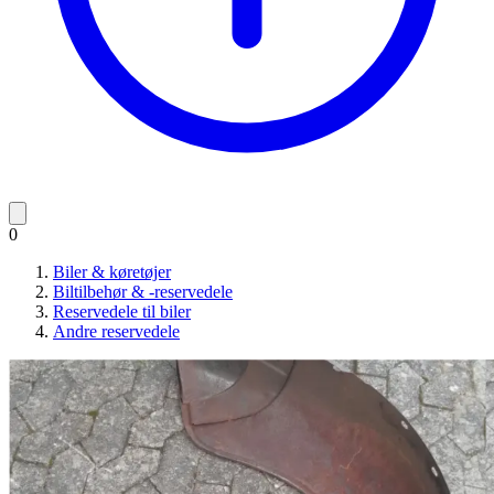
0
Biler & køretøjer
Biltilbehør & -reservedele
Reservedele til biler
Andre reservedele