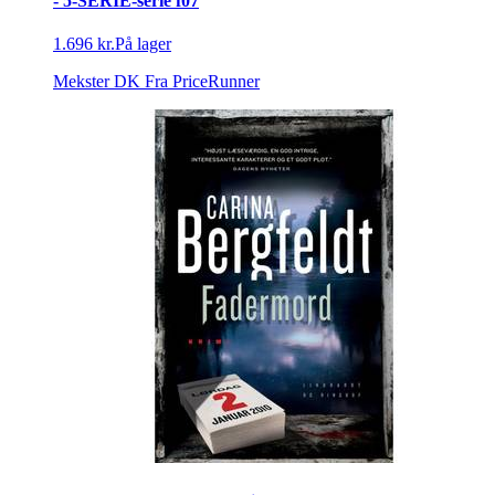
- 5-SERIE-serie f07
1.696 kr.
På lager
Mekster DK
Fra PriceRunner