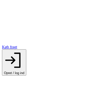
Køb fragt
Opret / log ind