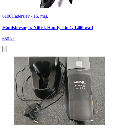
6100
Haderslev
·
16. maj.
Håndstøvsuger, Nilfisk Handy 2 in 1, 1400 watt
650 kr.