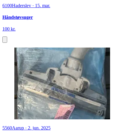
6100
Haderslev
·
15. mar.
Håndstøvsuger
100 kr.
5560
Aarup
·
2. jun. 2025