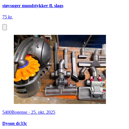
støvsuger mundstykker fl. slags
75 kr.
5400
Bogense
·
25. okt. 2025
Dyson dc33c