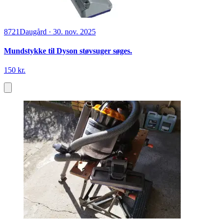
8721
Daugård
·
30. nov. 2025
Mundstykke til Dyson støvsuger søges.
150 kr.