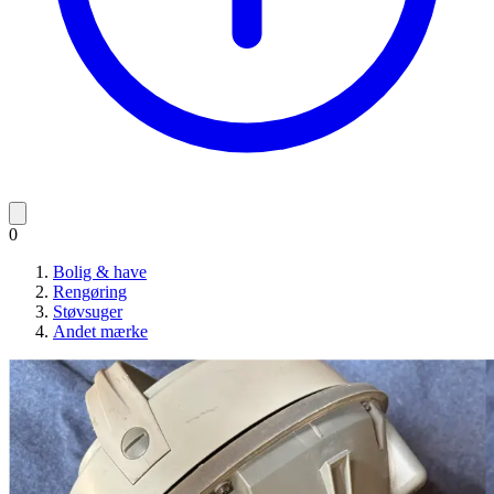
0
Bolig & have
Rengøring
Støvsuger
Andet mærke