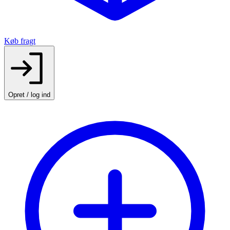
Køb fragt
Opret / log ind