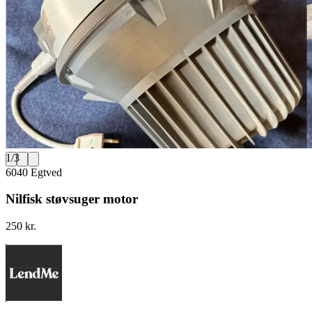
1
/
3
6040 Egtved
Nilfisk støvsuger motor
250 kr.