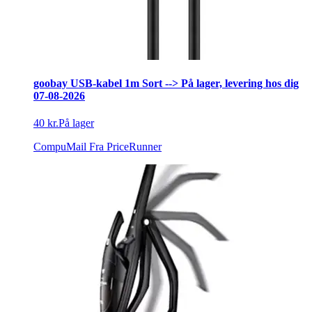
goobay USB-kabel 1m Sort --> På lager, levering hos dig
07-08-2026
40 kr.
På lager
CompuMail
Fra PriceRunner