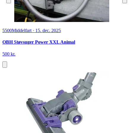
5500
Middelfart
·
15. dec. 2025
OBH Støvsuger Power XXL Animal
500 kr.