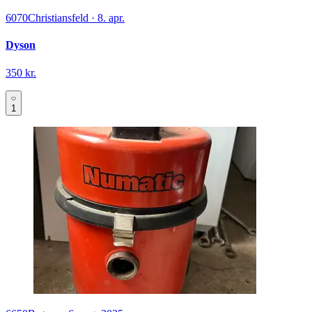
6070
Christiansfeld
·
8. apr.
Dyson
350 kr.
1