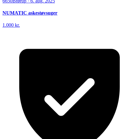
6650
Brørup
·
6. aug. 2025
NUMATIC askestøvsuger
1.000 kr.