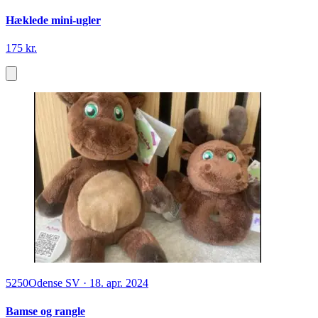
Hæklede mini-ugler
175 kr.
5250
Odense SV
·
18. apr. 2024
Bamse og rangle