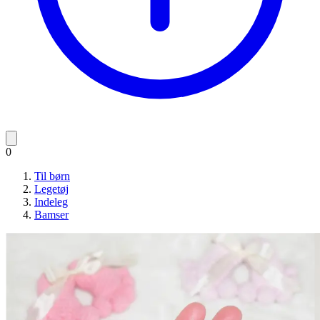
0
Til børn
Legetøj
Indeleg
Bamser