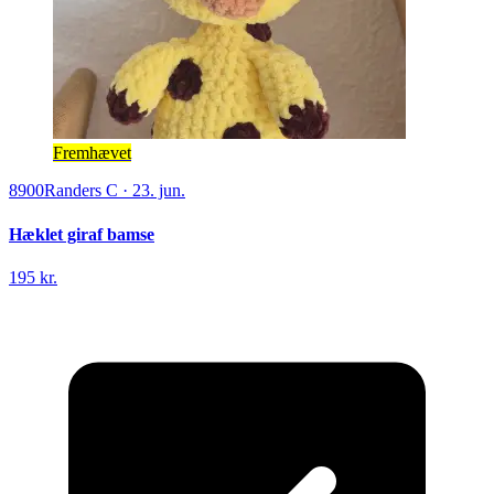
Fremhævet
8900
Randers C
·
23. jun.
Hæklet giraf bamse
195 kr.