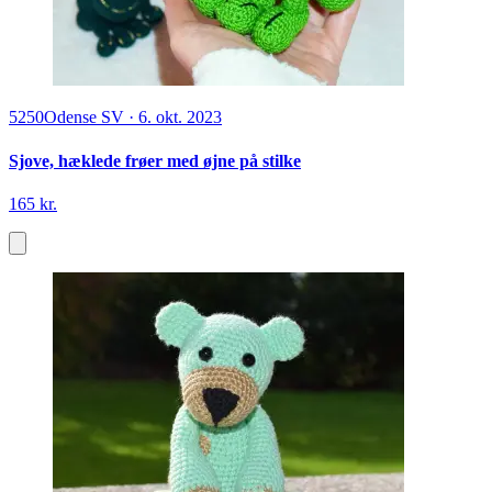
5250
Odense SV
·
6. okt. 2023
Sjove, hæklede frøer med øjne på stilke
165 kr.