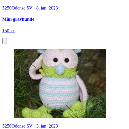
5250
Odense SV
·
8. jan. 2023
Mini-gravhunde
150 kr.
5250
Odense SV
·
3. jan. 2023