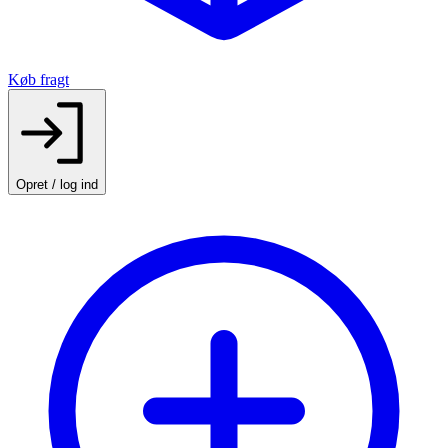
Køb fragt
Opret / log ind