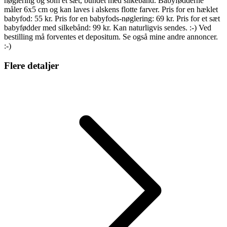
nøglering og som et sæt, bundet med silkebånd. Babyfødderne
måler 6x5 cm og kan laves i alskens flotte farver. Pris for en hæklet
babyfod: 55 kr. Pris for en babyfods-nøglering: 69 kr. Pris for et sæt
babyfødder med silkebånd: 99 kr. Kan naturligvis sendes. :-) Ved
bestilling må forventes et depositum. Se også mine andre annoncer.
:-)
Flere detaljer