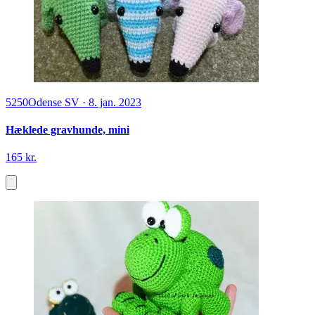
5250
Odense SV
·
8. jan. 2023
Hæklede gravhunde, mini
165 kr.