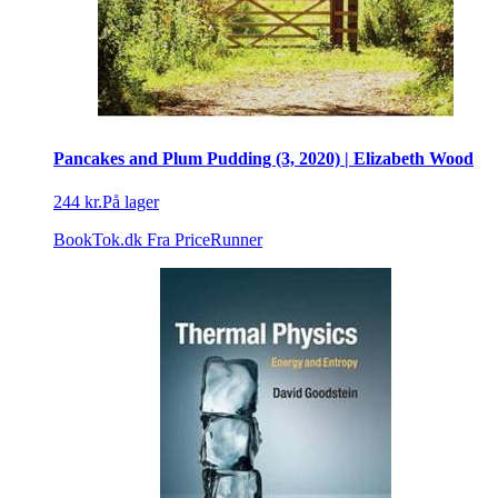
Pancakes and Plum Pudding (3, 2020) | Elizabeth Wood
244 kr.
På lager
BookTok.dk
Fra PriceRunner