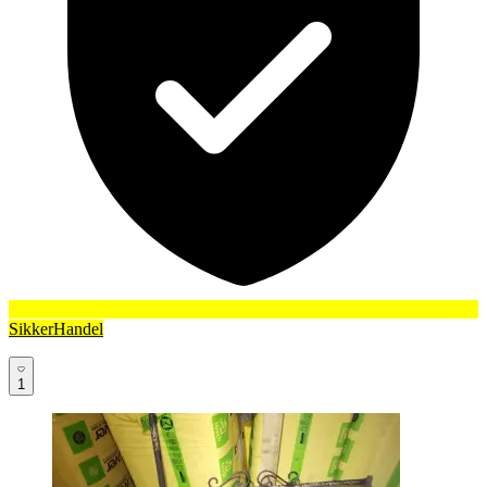
SikkerHandel
1