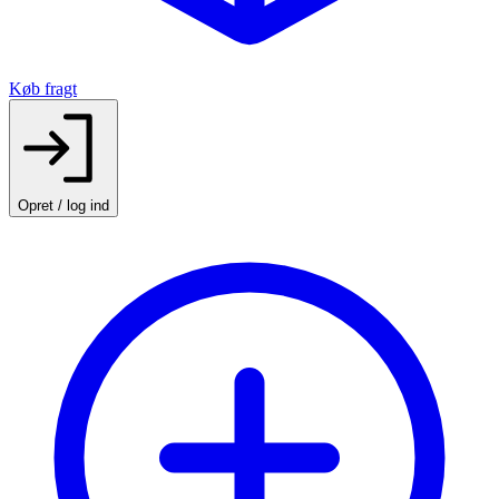
Køb fragt
Opret / log ind