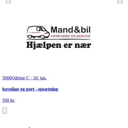
5000
Odense C
·
18. jan.
havelåge og port - opsætning
500 kr.