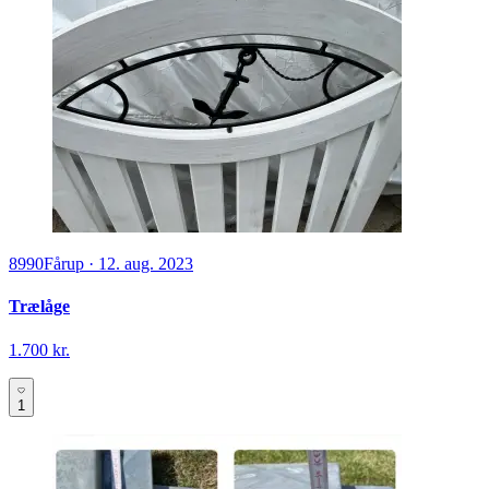
8990
Fårup
·
12. aug. 2023
Trælåge
1.700 kr.
1