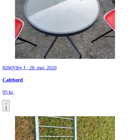
8260
Viby J
·
28. maj. 2020
Cafebord
95 kr.
1