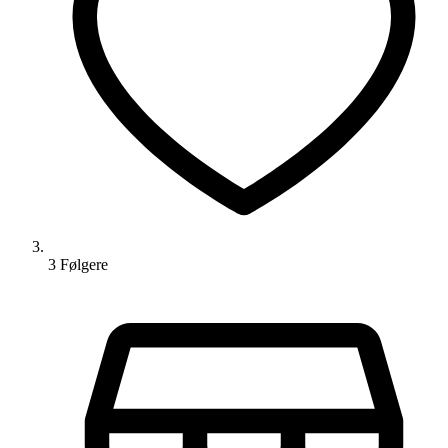
3
Følger
e