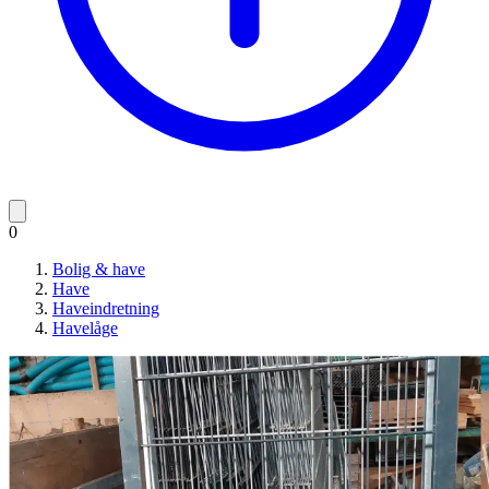
0
Bolig & have
Have
Haveindretning
Havelåge