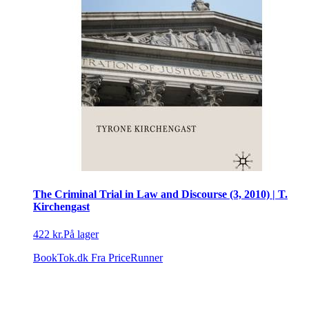
The Criminal Trial in Law and Discourse (3, 2010) | T.
Kirchengast
422 kr.
På lager
BookTok.dk
Fra PriceRunner