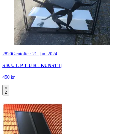
2820
Gentofte
·
21. jan. 2024
S K U L P T U R - KUNST []
450 kr.
2