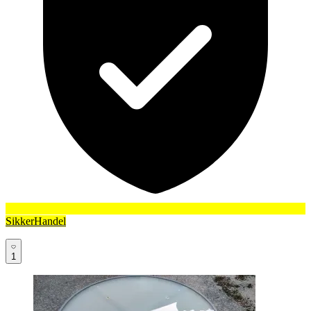
SikkerHandel
1