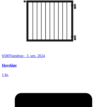
6580
Vamdrup
·
3. sep. 2024
Havelåge
1 kr.