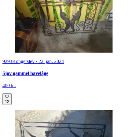
9293
Kongerslev
·
22. jan. 2024
Sjov gammel havelåge
400 kr.
12