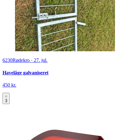
6230
Rødekro
·
27. jul.
Havelåge galvaniseret
450 kr.
3