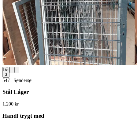
1
/
3
3
5471 Søndersø
Stål Låger
1.200 kr.
Handl trygt med