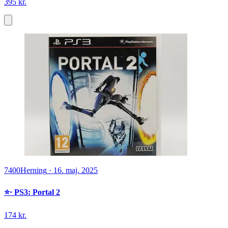
395 kr.
7400
Herning
·
16. maj. 2025
⭐️· PS3: Portal 2
174 kr.