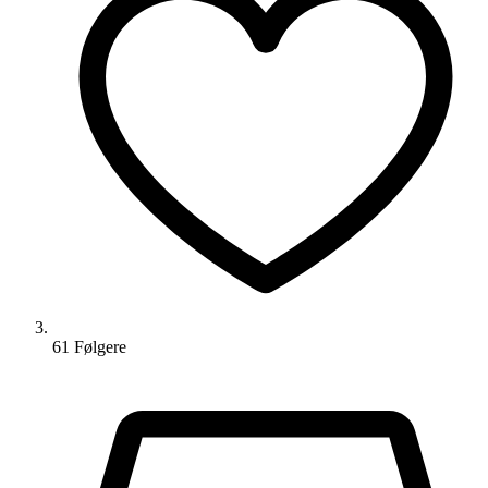
61
Følger
e