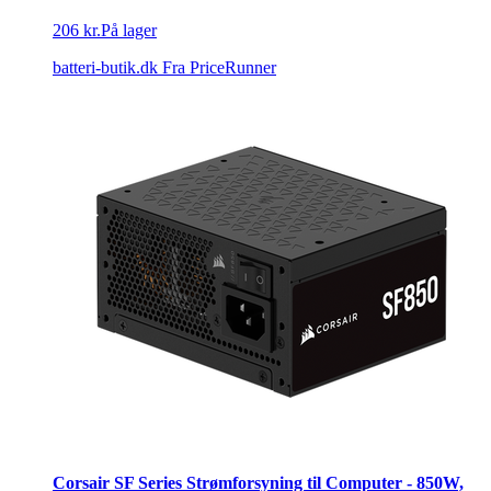
206 kr.
På lager
batteri-butik.dk
Fra PriceRunner
Corsair SF Series Strømforsyning til Computer - 850W,