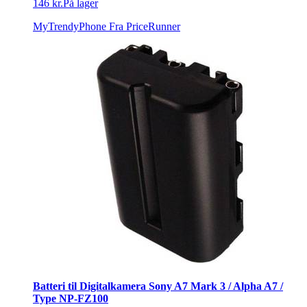
146 kr.
På lager
MyTrendyPhone
Fra PriceRunner
Batteri til Digitalkamera Sony A7 Mark 3 / Alpha A7 /
Type NP-FZ100