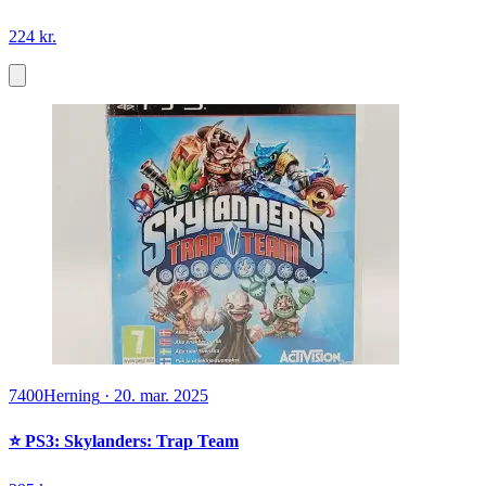
224 kr.
7400
Herning
·
20. mar. 2025
⭐️ PS3: Skylanders: Trap Team