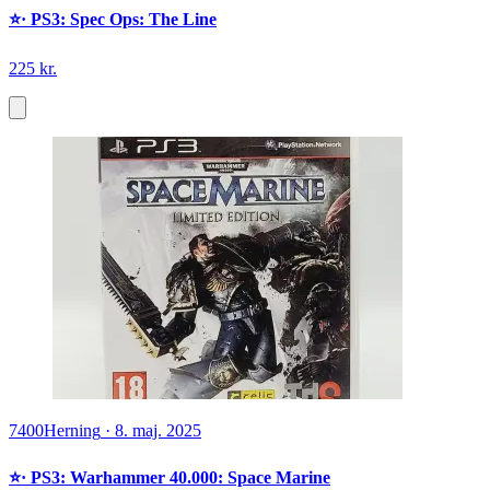
⭐️· PS3: Spec Ops: The Line
225 kr.
7400
Herning
·
8. maj. 2025
⭐️· PS3: Warhammer 40.000: Space Marine