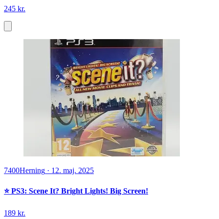
245 kr.
7400
Herning
·
12. maj. 2025
⭐️ PS3: Scene It? Bright Lights! Big Screen!
189 kr.