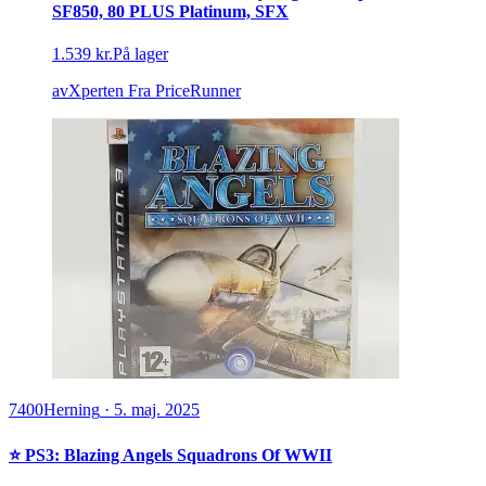
SF850, 80 PLUS Platinum, SFX
1.539 kr.
På lager
avXperten
Fra PriceRunner
7400
Herning
·
5. maj. 2025
⭐️ PS3: Blazing Angels Squadrons Of WWII