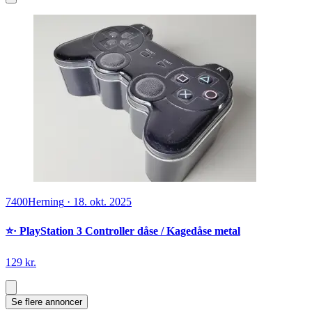
7400
Herning
·
18. okt. 2025
⭐️· PlayStation 3 Controller dåse / Kagedåse metal
129 kr.
Se flere annoncer