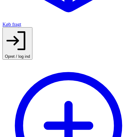
Køb fragt
Opret / log ind