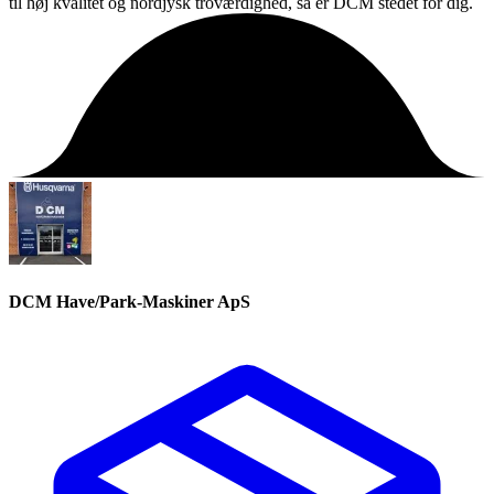
til høj kvalitet og nordjysk troværdighed, så er DCM stedet for dig.
DCM Have/Park-Maskiner ApS