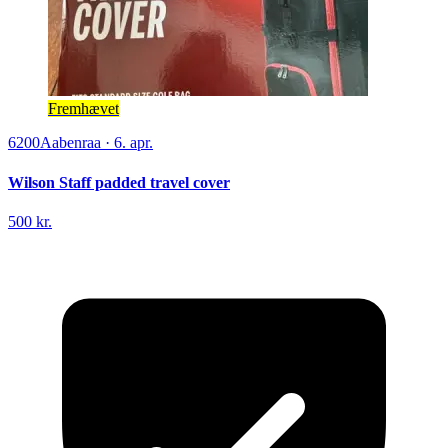
Fremhævet
6200
Aabenraa
·
6. apr.
Wilson Staff padded travel cover
500 kr.