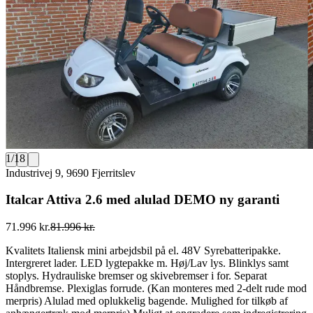
1
/
18
Industrivej 9, 9690 Fjerritslev
Italcar Attiva 2.6 med alulad DEMO ny garanti
71.996 kr.
81.996 kr.
Kvalitets Italiensk mini arbejdsbil på el. 48V Syrebatteripakke.
Intergreret lader. LED lygtepakke m. Høj/Lav lys. Blinklys samt
stoplys. Hydrauliske bremser og skivebremser i for. Separat
Håndbremse. Plexiglas forrude. (Kan monteres med 2-delt rude mod
merpris) Alulad med oplukkelig bagende. Mulighed for tilkøb af