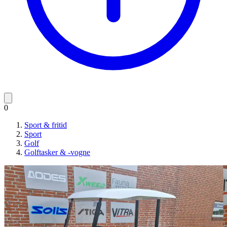
0
Sport & fritid
Sport
Golf
Golftasker & -vogne