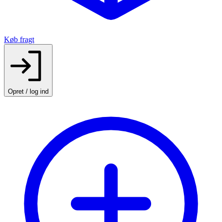
Køb fragt
Opret / log ind