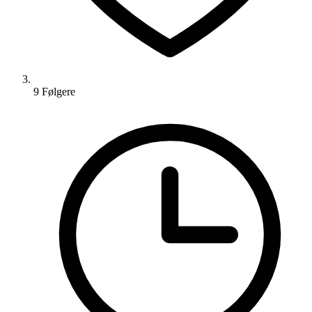
9
Følger
e