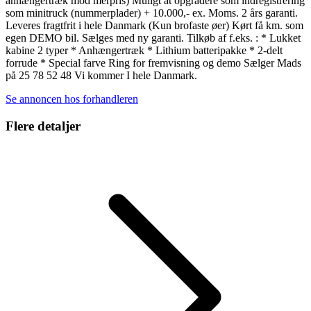
anhængertræk mod merpris) Muligt at opgradere som indregistrering
som minitruck (nummerplader) + 10.000,- ex. Moms. 2 års garanti.
Leveres fragtfrit i hele Danmark (Kun brofaste øer) Kørt få km. som
egen DEMO bil. Sælges med ny garanti. Tilkøb af f.eks. : * Lukket
kabine 2 typer * Anhængertræk * Lithium batteripakke * 2-delt
forrude * Special farve Ring for fremvisning og demo Sælger Mads
på 25 78 52 48 Vi kommer I hele Danmark.
Se annoncen hos forhandleren
Flere detaljer