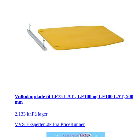
Vulkolanplade til LF75 LAT , LF100 og LF100 LAT, 500
mm
2.133 kr.
På lager
VVS-Eksperten.dk
Fra PriceRunner