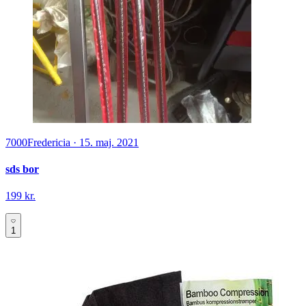
7000
Fredericia
·
15. maj. 2021
sds bor
199 kr.
1