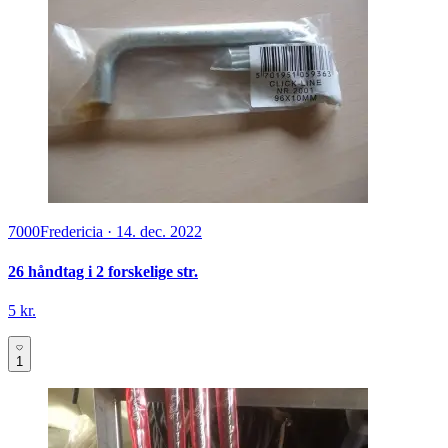
7000
Fredericia
·
14. dec. 2022
26 håndtag i 2 forskelige str.
5 kr.
1