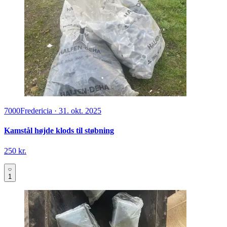
7000
Fredericia
·
31. okt. 2025
Kamstål højde klods til støbning
250 kr.
1