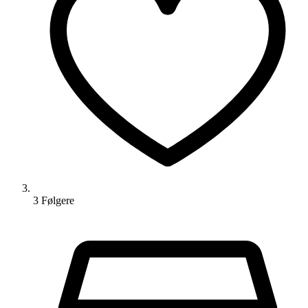
3
Følger
e