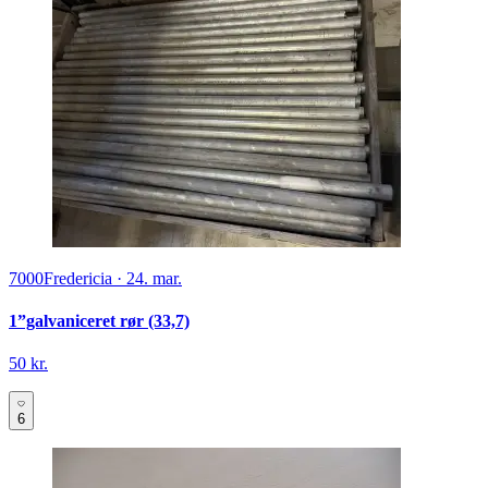
7000
Fredericia
·
24. mar.
1”galvaniceret rør (33,7)
50 kr.
6