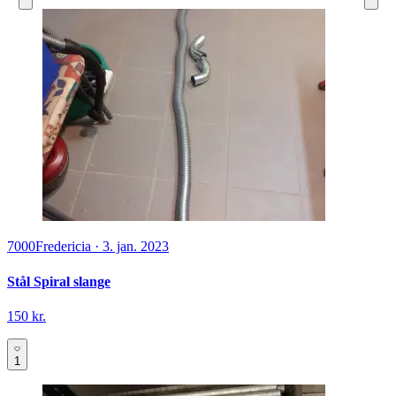
7000
Fredericia
·
3. jan. 2023
Stål Spiral slange
150 kr.
1