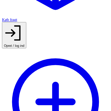
Køb fragt
Opret / log ind