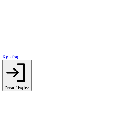
Køb fragt
Opret / log ind