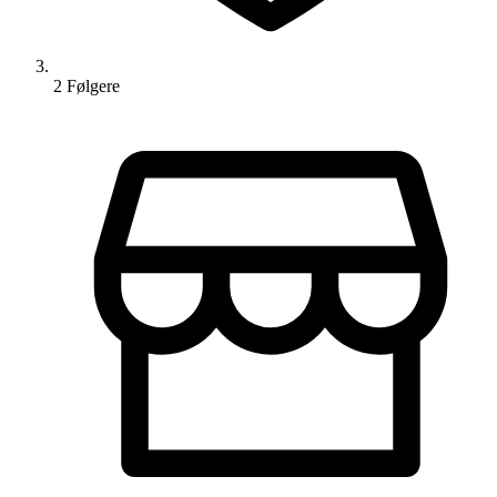
2
Følger
e