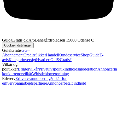
GulogGratis.dk A/S
Banegårdspladsen 1
5000 Odense C
Cookieindstillinger
Gul&Gratis
GG+
Abonnement
Credits
SikkerHandel
Kundeservice
Shop
Guide
E-
avis
Kategorioversigt
Hvad er Gul&Gratis?
Vilkår og
politikker
Brugervilkår
Privatlivspolitik
Indholdsmoderation
Annoncerin
konkurrencevilkår
Whistleblowerordning
Erhverv
Erhvervsannoncering
Vilkår for
erhverv
Samarbejdspartnere
Annoncørbetalt indhold