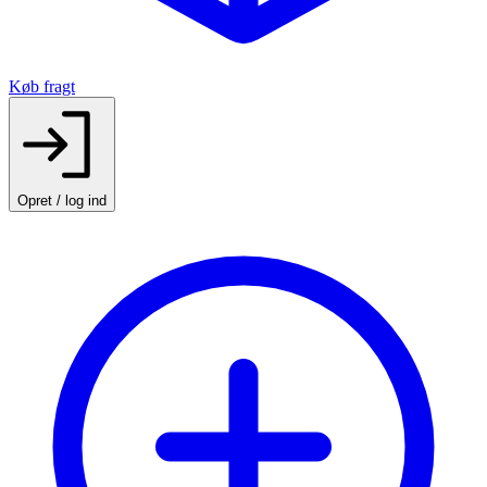
Køb fragt
Opret / log ind