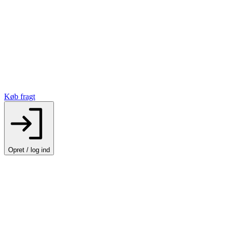
Køb fragt
Opret / log ind