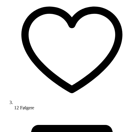
12
Følger
e