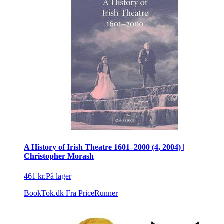
A History of Irish Theatre 1601–2000 (4, 2004) |
Christopher Morash
461 kr.
På lager
BookTok.dk
Fra PriceRunner