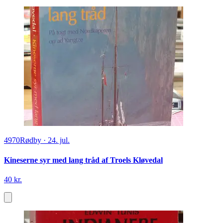
4970
Rødby
·
24. jul.
Kineserne syr med lang tråd af Troels Kløvedal
40 kr.