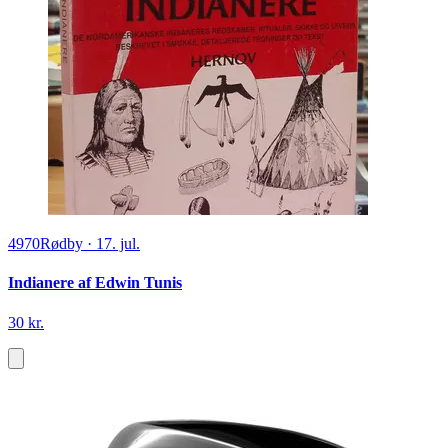
4970
Rødby
·
17. jul.
Indianere af Edwin Tunis
30 kr.