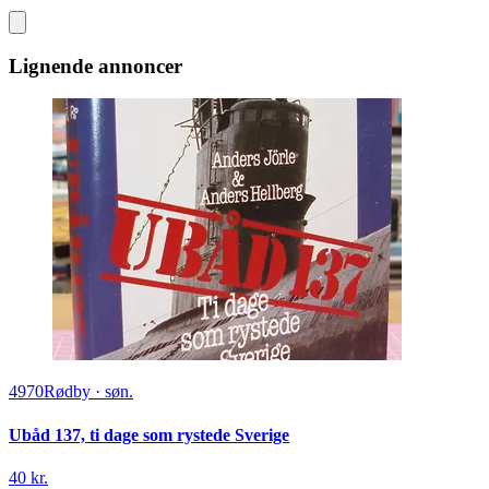
Lignende annoncer
4970
Rødby
·
søn.
Ubåd 137, ti dage som rystede Sverige
40 kr.