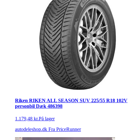
Riken RIKEN ALL SEASON SUV 225/55 R18 102V
personbil Dæk 486398
1.179,48 kr.
På lager
autodeleshop.dk
Fra PriceRunner