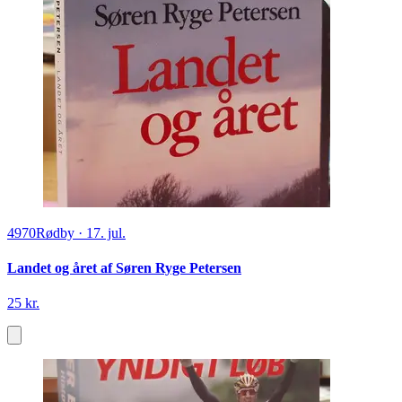
4970
Rødby
·
17. jul.
Landet og året af Søren Ryge Petersen
25 kr.