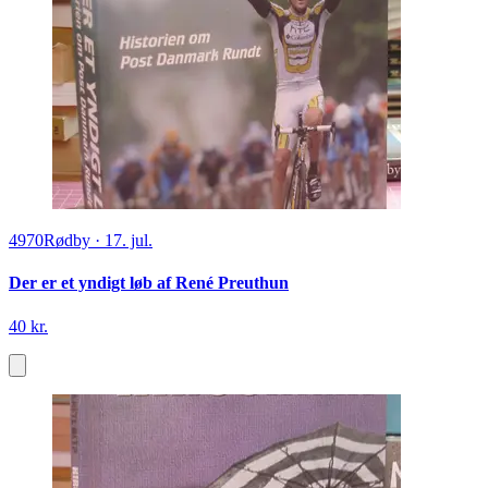
4970
Rødby
·
17. jul.
Der er et yndigt løb af René Preuthun
40 kr.