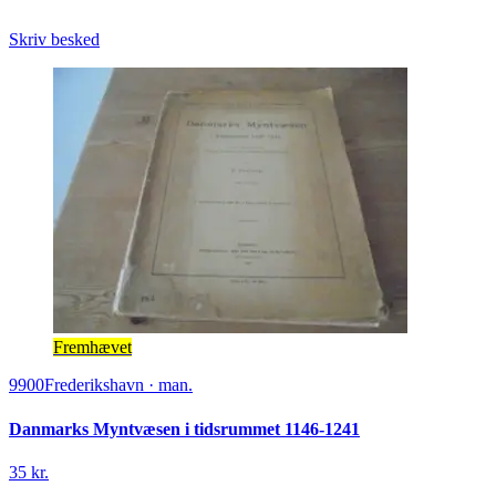
Skriv besked
Fremhævet
9900
Frederikshavn
·
man.
Danmarks Myntvæsen i tidsrummet 1146-1241
35 kr.