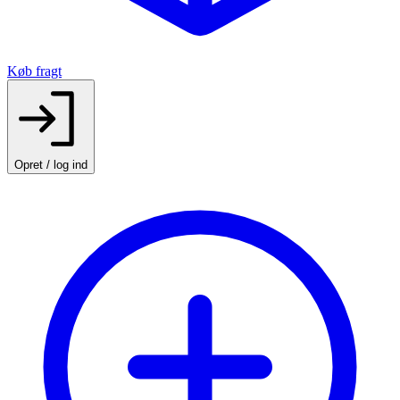
Køb fragt
Opret / log ind