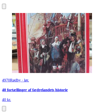
4970
Rødby
·
lør.
40 fortællinger af fædrelandets historie
40 kr.