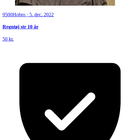
9500
Hobro
·
5. dec. 2022
Regntøj str 10 år
50 kr.