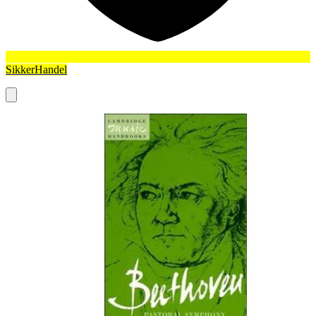
SikkerHandel