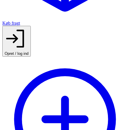
Køb fragt
Opret / log ind