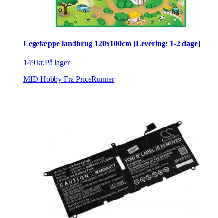
Legetæppe landbrug 120x100cm [Levering: 1-2 dage]
149 kr.
På lager
MID Hobby
Fra PriceRunner