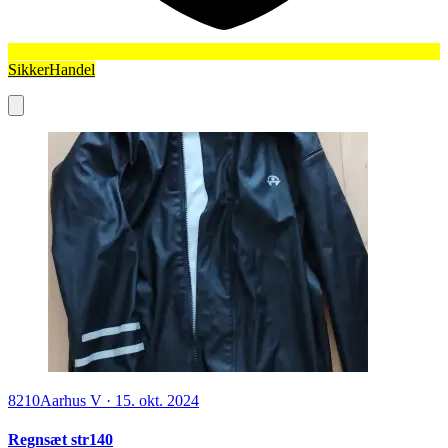
SikkerHandel
8210
Aarhus V
·
15. okt. 2024
Regnsæt str140