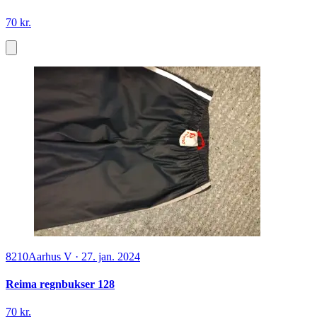
70 kr.
8210
Aarhus V
·
27. jan. 2024
Reima regnbukser 128
70 kr.