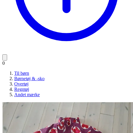
0
Til børn
Børnetøj & -sko
Overtøj
Regntøj
Andet mærke