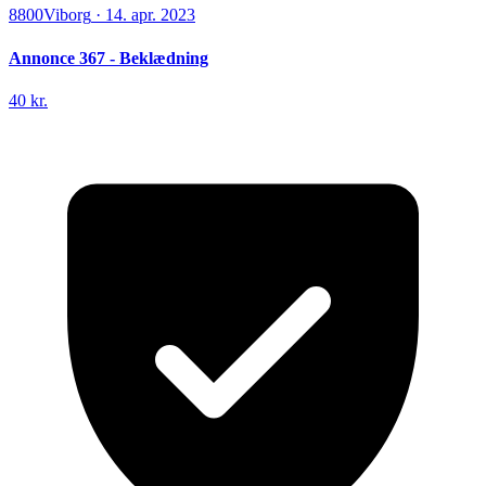
8800
Viborg
·
14. apr. 2023
Annonce 367 - Beklædning
40 kr.