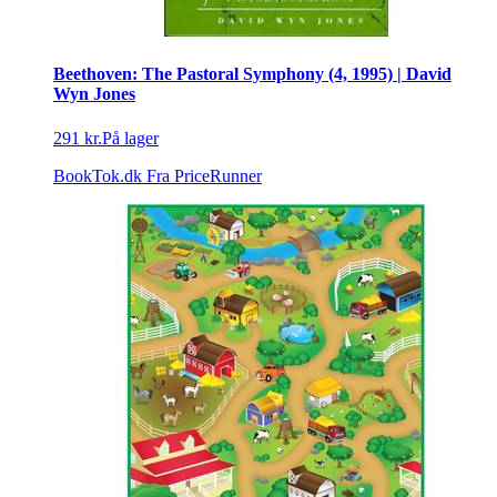
Beethoven: The Pastoral Symphony (4, 1995) | David
Wyn Jones
291 kr.
På lager
BookTok.dk
Fra PriceRunner