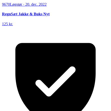
9670
Løgstør
·
20. dec. 2022
RegnSæt Jakke & Buks Nyt
125 kr.