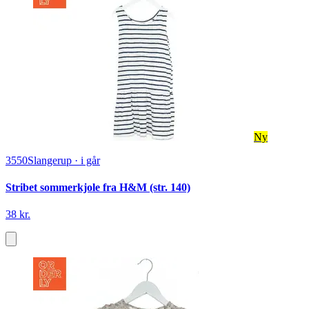
Ny
3550
Slangerup
·
i går
Stribet sommerkjole fra H&M (str. 140)
38 kr.