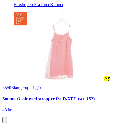
Barshopen
Fra PriceRunner
Ny
3550
Slangerup
·
i går
Sommerkjole med stropper fra D-XEL (str. 152)
43 kr.