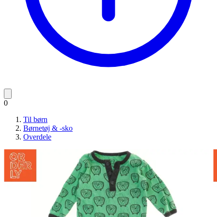
0
Til børn
Børnetøj & -sko
Overdele