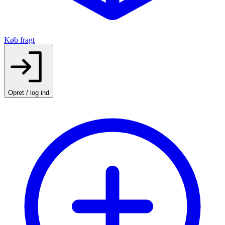
Køb fragt
Opret / log ind