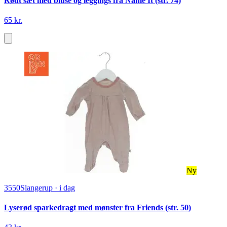
Rødt sæt med bluse og leggings fra Name It (str. 74)
65 kr.
Ny
3550
Slangerup
·
i dag
Lyserød sparkedragt med mønster fra Friends (str. 50)