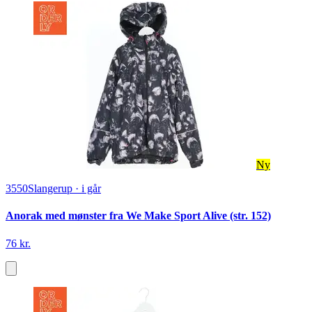
Ny
3550
Slangerup
·
i går
Anorak med mønster fra We Make Sport Alive (str. 152)
76 kr.