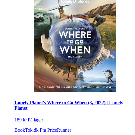
Lonely Planet's Where to Go When (3, 2022) | Lonely
Planet
189 kr.
På lager
BookTok.dk
Fra PriceRunner