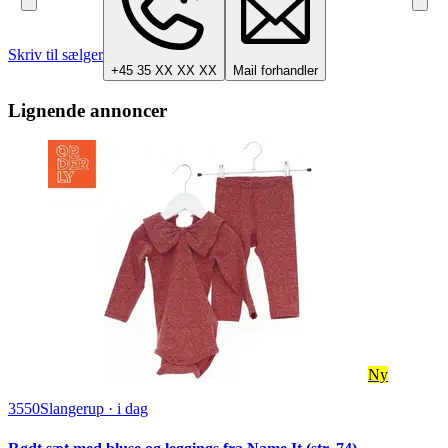
Skriv til sælger
+45 35 XX XX XX
Mail forhandler
Lignende annoncer
Ny
3550
Slangerup
·
i dag