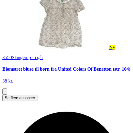
Ny
3550
Slangerup
·
i går
Blomstret bluse til børn fra United Colors Of Benetton (str. 104)
38 kr.
Se flere annoncer