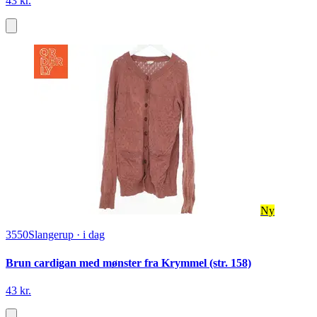
43 kr.
Ny
3550
Slangerup
·
i dag
Brun cardigan med mønster fra Krymmel (str. 158)
43 kr.