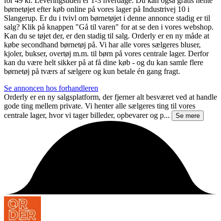
for 49 kr. Leveringstiden er 1-3 hverdage. Du kan også gratis hente
børnetøjet efter køb online på vores lager på Industrivej 10 i
Slangerup. Er du i tvivl om børnetøjet i denne annonce stadig er til
salg? Klik på knappen "Gå til varen" for at se den i vores webshop.
Kan du se tøjet der, er den stadig til salg. Orderly er en ny måde at
købe secondhand børnetøj på. Vi har alle vores sælgeres bluser,
kjoler, bukser, overtøj m.m. til børn på vores centrale lager. Derfor
kan du være helt sikker på at få dine køb - og du kan samle flere
børnetøj på tværs af sælgere og kun betale én gang fragt.
Se annoncen hos forhandleren
Orderly er en ny salgsplatform, der fjerner alt besværet ved at handle
gode ting mellem private. Vi henter alle sælgeres ting til vores
centrale lager, hvor vi tager billeder, opbevarer og p...
Se mere