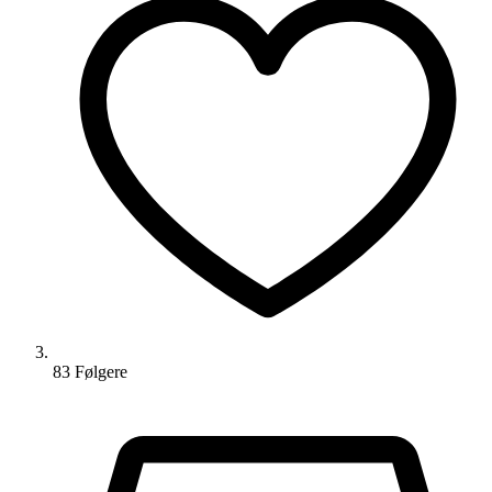
83
Følger
e