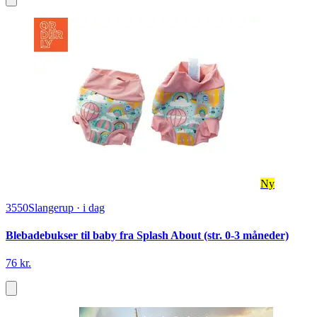
Ny
3550
Slangerup
·
i dag
Blebadebukser til baby fra Splash About (str. 0-3 måneder)
76 kr.