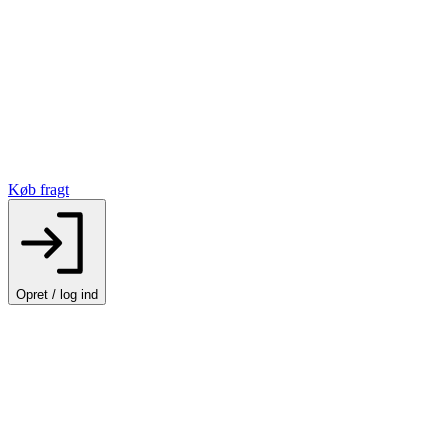
Køb fragt
Opret / log ind