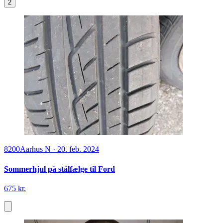
2
8200
Aarhus N
·
20. feb. 2024
Sommerhjul på stålfælge til Ford
675 kr.