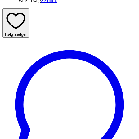
1 vare
til salg
Se butik
Følg sælger