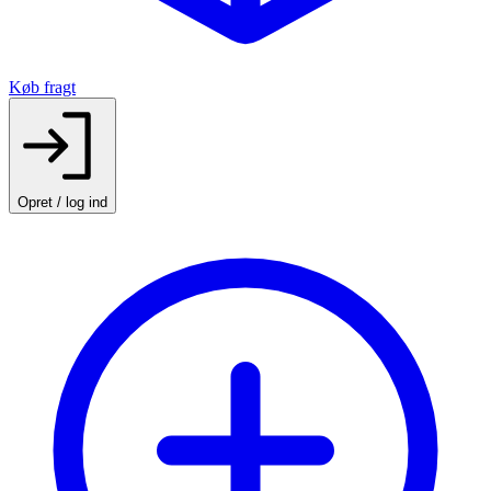
Køb fragt
Opret / log ind