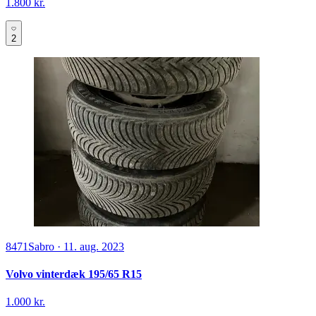
1.800 kr.
2
8471
Sabro
·
11. aug. 2023
Volvo vinterdæk 195/65 R15
1.000 kr.