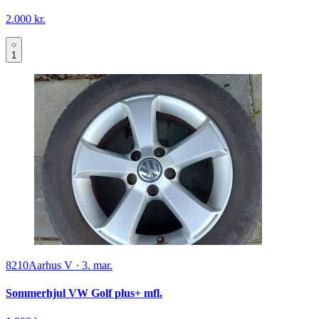
2.000 kr.
1
8210
Aarhus V
·
3. mar.
Sommerhjul VW Golf plus+ mfl.