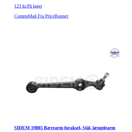
123 kr.
På lager
CompuMail
Fra PriceRunner
SIDEM 19885 Bærearm foraksel, Stål, længdearm