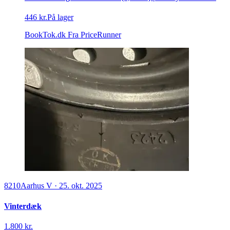
446 kr.
På lager
BookTok.dk
Fra PriceRunner
8210
Aarhus V
·
25. okt. 2025
Vinterdæk
1.800 kr.