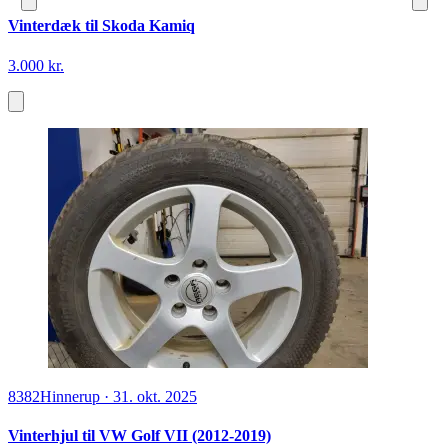
Vinterdæk til Skoda Kamiq
3.000 kr.
8382
Hinnerup
·
31. okt. 2025
Vinterhjul til VW Golf VII (2012-2019)