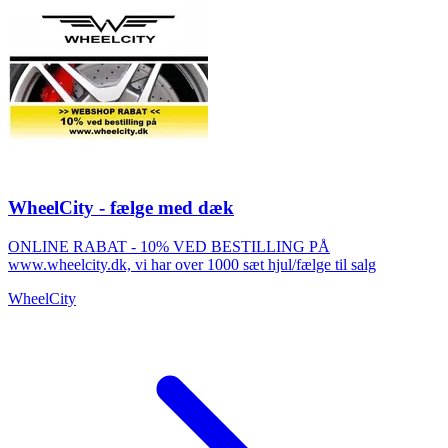
WheelCity - fælge med dæk
ONLINE RABAT - 10% VED BESTILLING PÅ
www.wheelcity.dk, vi har over 1000 sæt hjul/fælge til salg
WheelCity