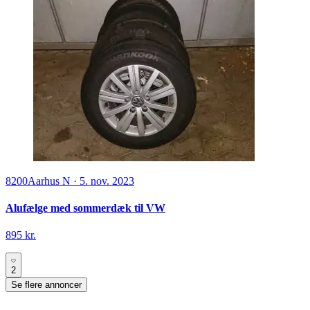
8200
Aarhus N
·
5. nov. 2023
Alufælge med sommerdæk til VW
895 kr.
2
Se flere annoncer