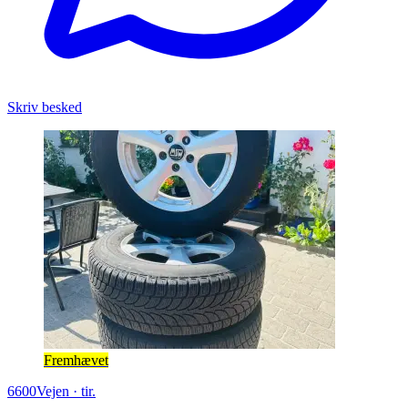
Skriv besked
Fremhævet
6600
Vejen
·
tir.