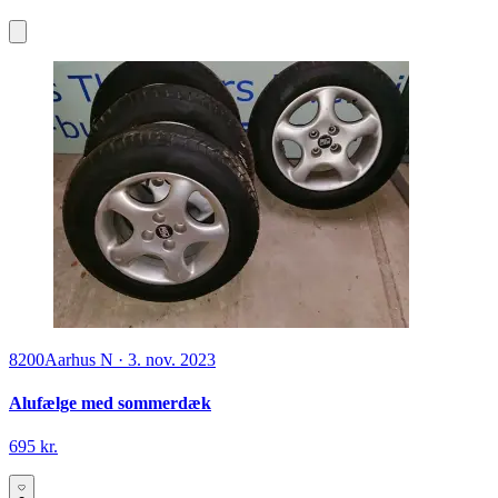
8200
Aarhus N
·
3. nov. 2023
Alufælge med sommerdæk
695 kr.