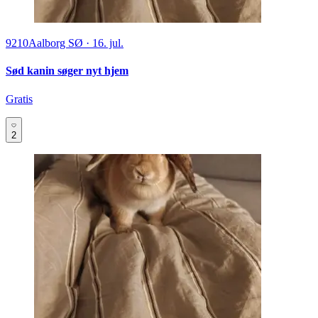
9210
Aalborg SØ
·
16. jul.
Sød kanin søger nyt hjem
Gratis
2