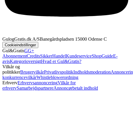
GulogGratis.dk A/S
Banegårdspladsen 1
5000 Odense C
Cookieindstillinger
Gul&Gratis
GG+
Abonnement
Credits
SikkerHandel
Kundeservice
Shop
Guide
E-
avis
Kategorioversigt
Hvad er Gul&Gratis?
Vilkår og
politikker
Brugervilkår
Privatlivspolitik
Indholdsmoderation
Annoncerin
konkurrencevilkår
Whistleblowerordning
Erhverv
Erhvervsannoncering
Vilkår for
erhverv
Samarbejdspartnere
Annoncørbetalt indhold