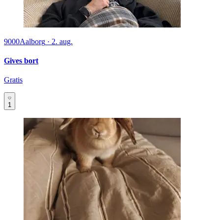
9000
Aalborg
·
2. aug.
Gives bort
Gratis
1