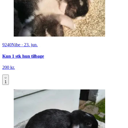
9240
Nibe
·
23. jun.
Kun 1 stk hun tilbage
200 kr.
1