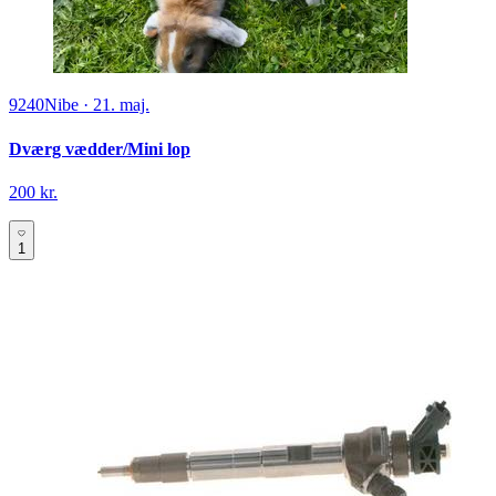
9240
Nibe
·
21. maj.
Dværg vædder/Mini lop
200 kr.
1