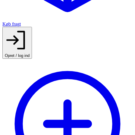
Køb fragt
Opret / log ind