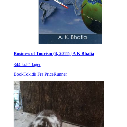
Business of Tourism (4, 2011) | A K Bhatia
344 kr.
På lager
BookTok.dk
Fra PriceRunner