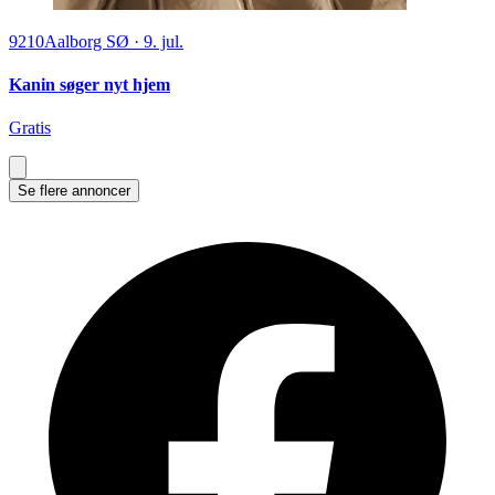
9210
Aalborg SØ
·
9. jul.
Kanin søger nyt hjem
Gratis
Se flere annoncer