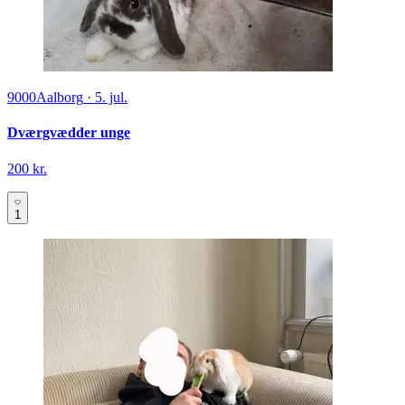
9000
Aalborg
·
5. jul.
Dværgvædder unge
200 kr.
1