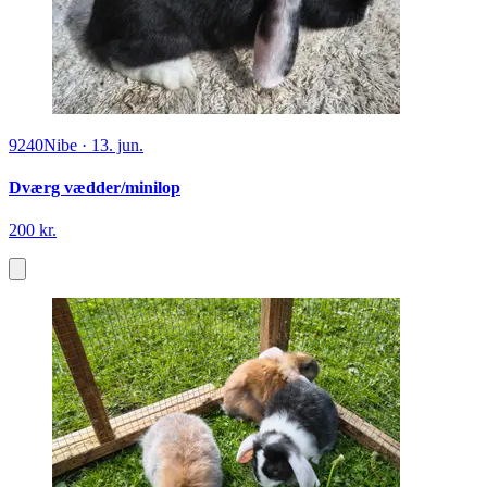
9240
Nibe
·
13. jun.
Dværg vædder/minilop
200 kr.