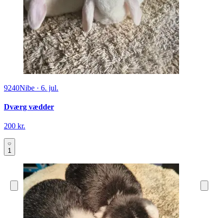
9240
Nibe
·
6. jul.
Dværg vædder
200 kr.
1