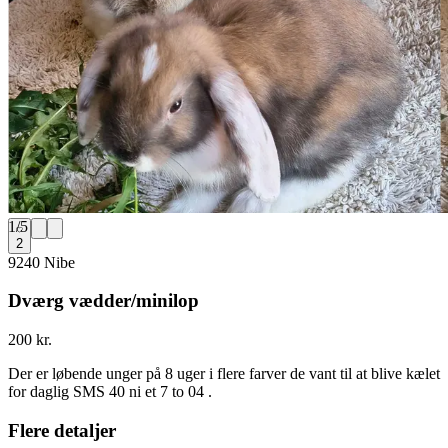
1
/
5
2
9240 Nibe
Dværg vædder/minilop
200 kr.
Der er løbende unger på 8 uger i flere farver de vant til at blive kælet
for daglig SMS 40 ni et 7 to 04 .
Flere detaljer