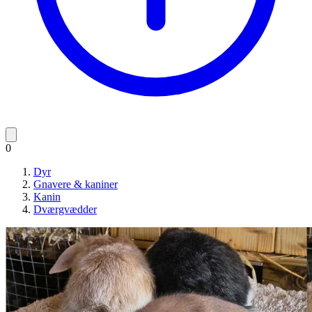
0
Dyr
Gnavere & kaniner
Kanin
Dværgvædder